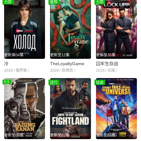
力荐
推荐
力荐
更新第04集
更新至12集
更新至35集
冷
TheLoyaltyGame
囚牢生存战
2026 / 俄罗斯 /
2026 / 菲律宾 /
2026 / 印度 /
6.5
还行
较差
更新至08集
更新至02集
更新至03集