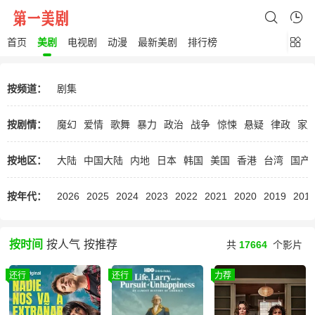
首页
美剧
电视剧
动漫
最新美剧
排行榜
按频道：
剧集
按剧情：
魔幻
爱情
歌舞
暴力
政治
战争
惊悚
悬疑
律政
家
按地区：
大陆
中国大陆
内地
日本
韩国
美国
香港
台湾
国产
按年代：
2026
2025
2024
2023
2022
2021
2020
2019
201
按时间
按人气
按推荐
共
17664
个影片
还行
还行
力荐