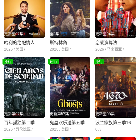
更新至07集
全8集
更新至04集
哈利的绝配情人
斯特林角
恋爱演算法
2026 / 美国 /
2026 / 美国 /
2026 / 马来西亚 /
还行
还行
还行
更新第07集
更新第07集
更新至08集
百年孤独第二季
鬼屋欢乐送第五季
波兰家族第三季1670
2026 / 哥伦比亚 /
2025 / 美国 /
0 / /