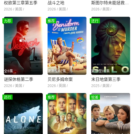
权欲第三章第五季
战斗之地
斯图尔特未能拯救宇宙
2026 / 美国 /
2026 / 美国 /
2026 / 美国 /
力荐
推荐
还行
全8集
更新至02集
更新至06集
谜探休格第二季
贝尼多姆命案
末日地堡第三季
2026 / 美国 /
2026 / 英国 /
2025 / 美国 /
还行
推荐
较差