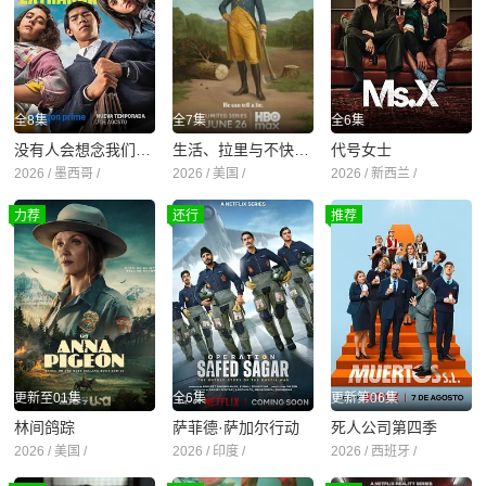
全8集
全7集
全6集
没有人会想念我们第二季
生活、拉里与不快乐的追求：一部美国史
代号女士
2026 / 墨西哥 /
2026 / 美国 /
2026 / 新西兰 /
力荐
还行
推荐
更新至01集
全6集
更新第06集
林间鸽踪
萨菲德·萨加尔行动
死人公司第四季
2026 / 美国 /
2026 / 印度 /
2026 / 西班牙 /