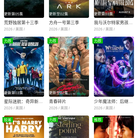
更新第05集
更新至02集
更新第03集
荒野独居第十三季
方舟一号第三季
我与沃尔特家男孩的生活第三季
2026 / 美国 /
2026 / 美国 /
2026 / 美国 /
力荐
力荐
力荐
更新第03集
更新至02集
全4集
星际迷航：奇异新世界第四季
青春碎片
少年魔法师：后继者第三季
2026 / 美国 /
2026 / 美国 /
2026 / 美国 /
较差
力荐
推荐