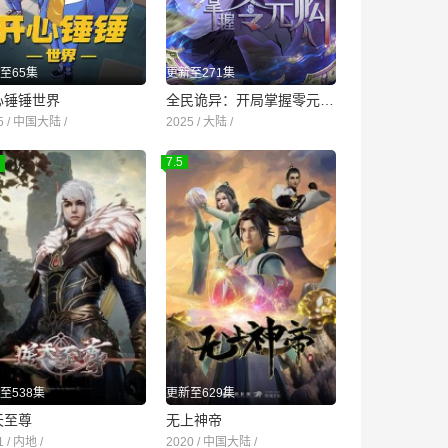
至65集
更新至271集
心锤锤世界
全民诡异：开局掌握零元购·动态漫画
5 / 中国大陆 /
2025 / 大陆 /
7.5
至538集
更新至629集
天至尊
无上神帝
1 / 内地 /
2020 / 中国大陆 /