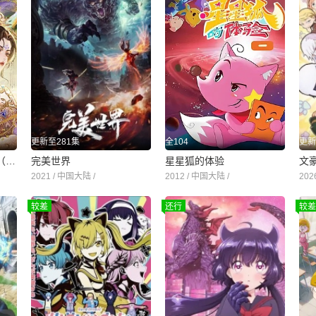
更新至281集
全104
更新
精灵梦叶罗丽第十一季（下）
完美世界
星星狐的体验
文
2021 / 中国大陆 /
2012 / 中国大陆 /
202
较差
还行
较差