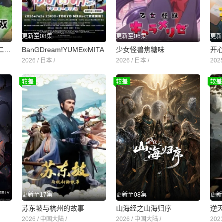
更新至08集
更新至06集
更新
落第贤者的学院无双第二回转生，S等级作弊魔术师冒险记
BanGDream!YUME∞MITA
少女怪兽焦糖味
开
2026 / 日本 /
2026 / 日本 /
202
较差
较差
较差
更新至17集
更新至08集
更新
苏东坡与杭州的故事
山海经之山海归序
逆
2026 / 中国大陆 /
2026 / 中国大陆 /
202