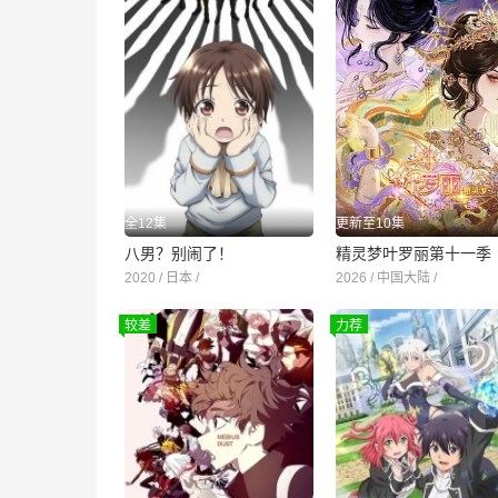
全12集
更新至10集
八男？别闹了！
2020 / 日本 /
2026 / 中国大陆 /
较差
力荐