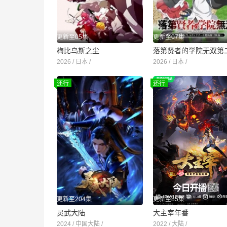
更新至05集
更新至07集
梅比乌斯之尘
2026 / 日本 /
2026 / 日本 /
还行
还行
更新至204集
更新至85集
灵武大陆
大主宰年番
2024 / 中国大陆 /
2022 / 大陆 /