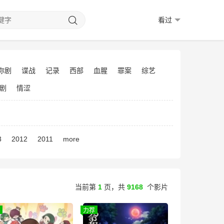
看过
你剧
谍战
记录
西部
血腥
罪案
综艺
剧
情涩
3
2012
2011
more
当前第
1
页，
共
9168
个影片
力荐