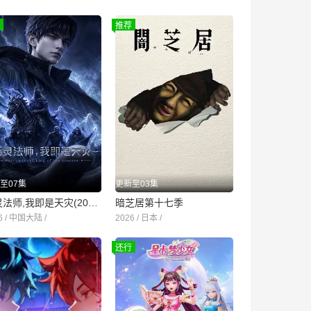
推荐
至07集
更新至03集
死灵法师,我即是天灾(2026)
暗芝居第十七季
6 / 中国大陆 /
2026 / 日本 /
还行