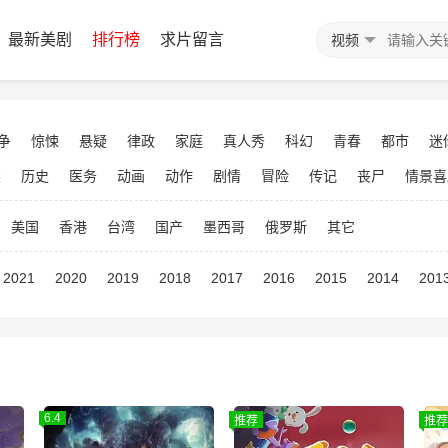
最新美剧
排行榜
求片留言
视频
争
惊悚
悬疑
律政
家庭
真人秀
科幻
青春
都市
迷
装
历史
医务
动画
动作
剧情
冒险
传记
丧尸
情景喜
美国
香港
台湾
国产
墨西哥
俄罗斯
其它
2021
2020
2019
2018
2017
2016
2015
2014
201
6.4
推荐
推荐