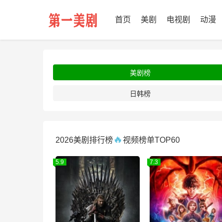
首页
美剧
电视剧
动漫
美剧榜
日韩榜
🔥
2026美剧排行榜
视频榜单TOP60
5.9
7.3