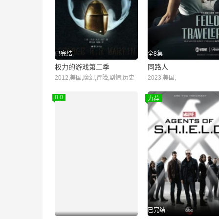
已完结
全8集
权力的游戏第二季
同路人
2012,美国,魔幻,冒险,剧情,历史
2023,美国,
0.0
力荐
已完结