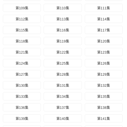
第109集
第110集
第111集
第112集
第113集
第114集
第115集
第116集
第117集
第118集
第119集
第120集
第121集
第122集
第123集
第124集
第125集
第126集
第127集
第128集
第129集
第130集
第131集
第132集
第133集
第134集
第135集
第136集
第137集
第138集
第139集
第140集
第141集