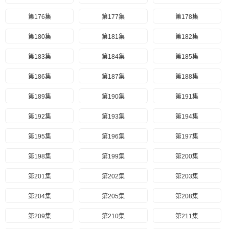
第176集
第177集
第178集
第180集
第181集
第182集
第183集
第184集
第185集
第186集
第187集
第188集
第189集
第190集
第191集
第192集
第193集
第194集
第195集
第196集
第197集
第198集
第199集
第200集
第201集
第202集
第203集
第204集
第205集
第208集
第209集
第210集
第211集