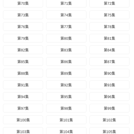
第70集
第71集
第72集
第73集
第74集
第75集
第76集
第77集
第78集
第79集
第80集
第81集
第82集
第83集
第84集
第85集
第86集
第87集
第88集
第89集
第90集
第91集
第92集
第93集
第94集
第95集
第96集
第97集
第98集
第99集
第100集
第101集
第102集
第103集
第104集
第105集