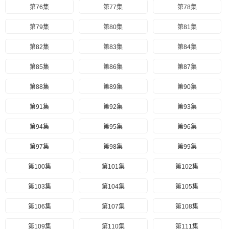
第76集
第77集
第78集
第79集
第80集
第81集
第82集
第83集
第84集
第85集
第86集
第87集
第88集
第89集
第90集
第91集
第92集
第93集
第94集
第95集
第96集
第97集
第98集
第99集
第100集
第101集
第102集
第103集
第104集
第105集
第106集
第107集
第108集
第109集
第110集
第111集