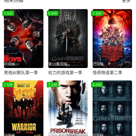
相关热播
更多
7.0分
5.9分
7.3分
已完结
第10集完结
已完结
黑袍纠察队第一季
权力的游戏第一季
怪奇物语第二季
7.5分
7.2分
6.0分
已完结
第22集完结
已完结