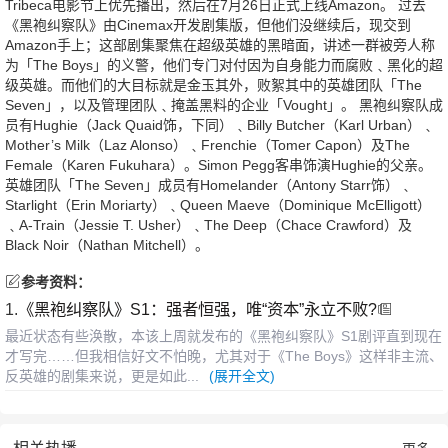
Tribeca电影节上优先播出，然后在7月26日正式上线Amazon。 过去
《黑袍纠察队》由Cinemax开发剧集版，但他们没继续后，现交到
Amazon手上；这部剧集聚焦在超级英雄的黑暗面，讲述一群被旁人称
为「The Boys」的义警，他们专门对付因为自身能力而腐败﹑黑化的超
级英雄。而他们的大目标就是金玉其外，败絮其中的英雄团队「The
Seven」，以及管理团队﹑掩盖黑料的企业「Vought」。 黑袍纠察队成
员有Hughie（Jack Quaid饰，下同）﹑Billy Butcher（Karl Urban）﹑
Mother’s Milk（Laz Alonso）﹑Frenchie（Tomer Capon）及The
Female（Karen Fukuhara）。Simon Pegg客串饰演Hughie的父亲。
英雄团队「The Seven」成员有Homelander（Antony Starr饰）﹑
Starlight（Erin Moriarty）﹑Queen Maeve（Dominique McElligott）
﹑A-Train（Jessie T. Usher）﹑The Deep（Chace Crawford）及
Black Noir（Nathan Mitchell）。
参考资料：
1.
《黑袍纠察队》S1：强者恒强，唯“资本”永立不败?
最近状态有些涣散，本该上周就发布的《黑袍纠察队》S1剧评直到现在
才写完……但我相信好文不怕晚，尤其对于《The Boys》这样非主流、
反英雄的剧集来说，更是如此...
(展开全文)