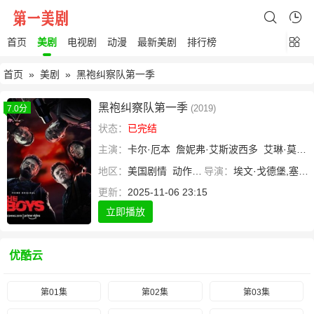
首页
美剧
电视剧
动漫
最新美剧
排行榜
首页
»
美剧
» 黑袍纠察队第一季
黑袍纠察队第一季
(2019)
7.0分
状态：
已完结
主演：
卡尔·厄本
詹妮弗·艾斯波西多
艾琳·莫里亚蒂
地区：
美国
剧情
动作
科幻
导演：
埃文·戈德堡,塞斯·罗根,丹·特拉亨伯格
更新：
2025-11-06 23:15
立即播放
优酷云
第01集
第02集
第03集