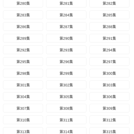
第280集
第281集
第282集
第283集
第284集
第285集
第286集
第287集
第288集
第289集
第290集
第291集
第292集
第293集
第294集
第295集
第296集
第297集
第298集
第299集
第300集
第301集
第302集
第303集
第304集
第305集
第306集
第307集
第308集
第309集
第310集
第311集
第312集
第313集
第314集
第315集