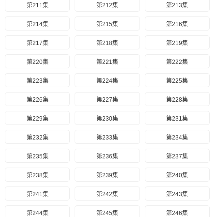
第211集
第212集
第213集
第214集
第215集
第216集
第217集
第218集
第219集
第220集
第221集
第222集
第223集
第224集
第225集
第226集
第227集
第228集
第229集
第230集
第231集
第232集
第233集
第234集
第235集
第236集
第237集
第238集
第239集
第240集
第241集
第242集
第243集
第244集
第245集
第246集