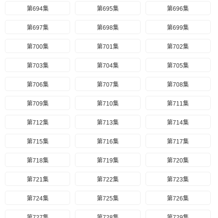
第694集
第695集
第696集
第697集
第698集
第699集
第700集
第701集
第702集
第703集
第704集
第705集
第706集
第707集
第708集
第709集
第710集
第711集
第712集
第713集
第714集
第715集
第716集
第717集
第718集
第719集
第720集
第721集
第722集
第723集
第724集
第725集
第726集
第727集
第728集
第729集