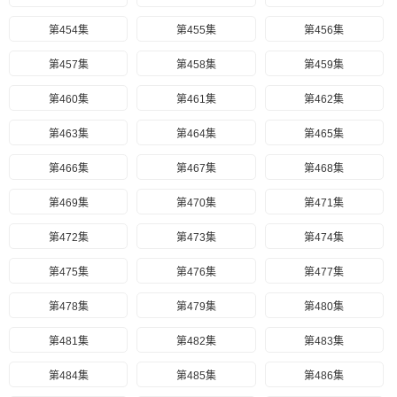
第454集
第455集
第456集
第457集
第458集
第459集
第460集
第461集
第462集
第463集
第464集
第465集
第466集
第467集
第468集
第469集
第470集
第471集
第472集
第473集
第474集
第475集
第476集
第477集
第478集
第479集
第480集
第481集
第482集
第483集
第484集
第485集
第486集