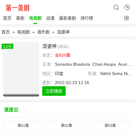
首页
美剧
电视剧
动漫
最新美剧
排行榜
首页
»
电视剧
»
海外剧
» 湿婆神
湿婆神
(2011)
5.0分
状态：
全820集
主演：
Sonarika Bhadoria
Chari Asopa
Arun Bali
地区：
印度
导演：
Nikhil Sinha Nikhil Sinha
更新：
2022-02-23 12:16
立即播放
速度云
第01集
第02集
第03集