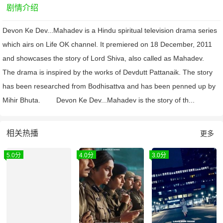
剧情介绍
Devon Ke Dev...Mahadev is a Hindu spiritual television drama series
which airs on Life OK channel. It premiered on 18 December, 2011
and showcases the story of Lord Shiva, also called as Mahadev.
The drama is inspired by the works of Devdutt Pattanaik. The story
has been researched from Bodhisattva and has been penned up by
Mihir Bhuta. Devon Ke Dev...Mahadev is the story of th...
相关热播
更多
5.0分
4.0分
3.0分