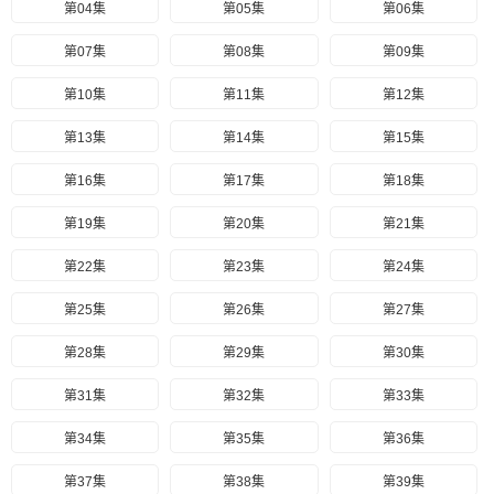
第04集
第05集
第06集
第07集
第08集
第09集
第10集
第11集
第12集
第13集
第14集
第15集
第16集
第17集
第18集
第19集
第20集
第21集
第22集
第23集
第24集
第25集
第26集
第27集
第28集
第29集
第30集
第31集
第32集
第33集
第34集
第35集
第36集
第37集
第38集
第39集