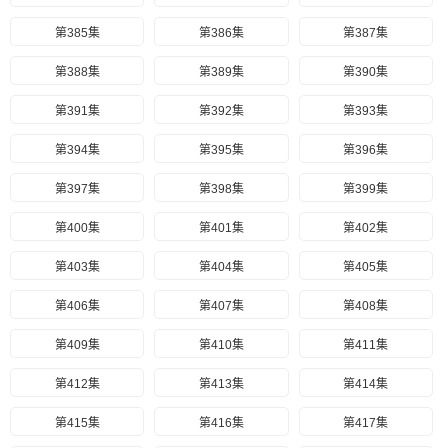
第385集
第386集
第387集
第388集
第389集
第390集
第391集
第392集
第393集
第394集
第395集
第396集
第397集
第398集
第399集
第400集
第401集
第402集
第403集
第404集
第405集
第406集
第407集
第408集
第409集
第410集
第411集
第412集
第413集
第414集
第415集
第416集
第417集