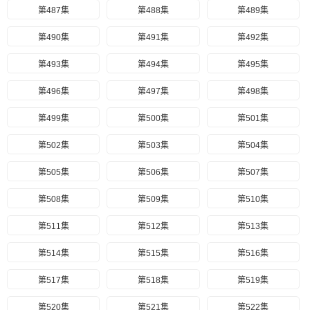
第487集
第488集
第489集
第490集
第491集
第492集
第493集
第494集
第495集
第496集
第497集
第498集
第499集
第500集
第501集
第502集
第503集
第504集
第505集
第506集
第507集
第508集
第509集
第510集
第511集
第512集
第513集
第514集
第515集
第516集
第517集
第518集
第519集
第520集
第521集
第522集