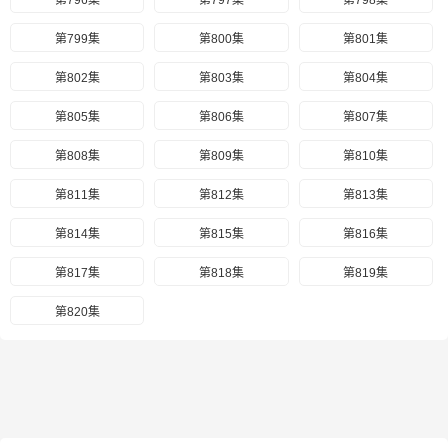
第796集
第797集
第798集
第799集
第800集
第801集
第802集
第803集
第804集
第805集
第806集
第807集
第808集
第809集
第810集
第811集
第812集
第813集
第814集
第815集
第816集
第817集
第818集
第819集
第820集