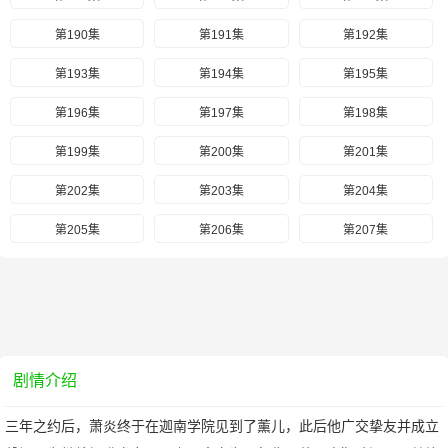
第190集
第191集
第192集
第193集
第194集
第195集
第196集
第197集
第198集
第199集
第200集
第201集
第202集
第203集
第204集
第205集
第206集
第207集
剧情介绍
三年之约后，萧炎终于在迦南学院见到了薰儿，此后他广交挚友并成立