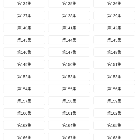
第134集
第135集
第136集
第137集
第138集
第139集
第140集
第141集
第142集
第143集
第144集
第145集
第146集
第147集
第148集
第149集
第150集
第151集
第152集
第153集
第153集
第154集
第155集
第156集
第157集
第158集
第159集
第160集
第161集
第162集
第163集
第164集
第165集
第166集
第167集
第168集