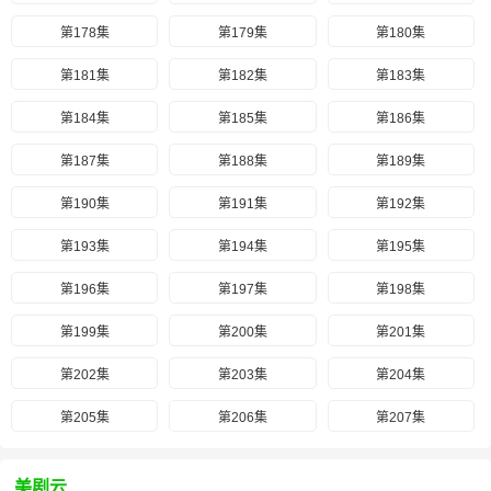
第178集
第179集
第180集
第181集
第182集
第183集
第184集
第185集
第186集
第187集
第188集
第189集
第190集
第191集
第192集
第193集
第194集
第195集
第196集
第197集
第198集
第199集
第200集
第201集
第202集
第203集
第204集
第205集
第206集
第207集
美剧云