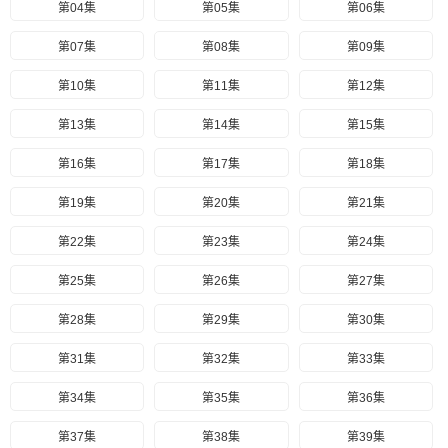
第04集
第05集
第06集
第07集
第08集
第09集
第10集
第11集
第12集
第13集
第14集
第15集
第16集
第17集
第18集
第19集
第20集
第21集
第22集
第23集
第24集
第25集
第26集
第27集
第28集
第29集
第30集
第31集
第32集
第33集
第34集
第35集
第36集
第37集
第38集
第39集