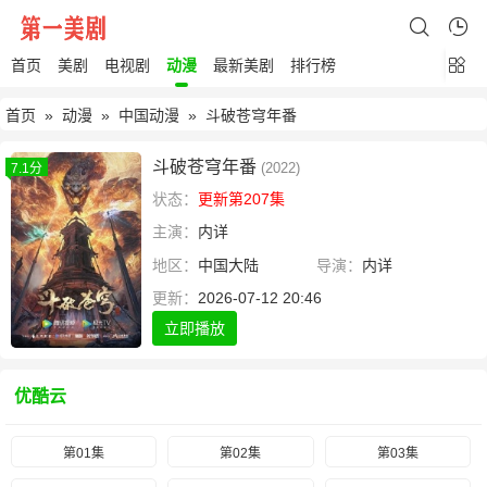
首页
美剧
电视剧
动漫
最新美剧
排行榜
首页
»
动漫
»
中国动漫
» 斗破苍穹年番
斗破苍穹年番
(2022)
7.1分
状态：
更新第207集
主演：
内详
地区：
中国大陆
导演：
内详
更新：
2026-07-12 20:46
立即播放
优酷云
第01集
第02集
第03集