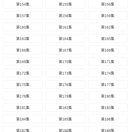
第154集
第155集
第156集
第157集
第158集
第159集
第160集
第161集
第162集
第163集
第164集
第165集
第166集
第167集
第168集
第169集
第170集
第171集
第172集
第173集
第174集
第175集
第176集
第177集
第178集
第179集
第180集
第181集
第182集
第183集
第184集
第185集
第186集
第187集
第188集
第189集