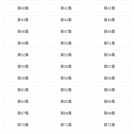
第40集
第41集
第42集
第43集
第44集
第45集
第46集
第47集
第48集
第49集
第50集
第51集
第52集
第53集
第54集
第55集
第56集
第57集
第58集
第59集
第60集
第61集
第62集
第63集
第64集
第65集
第66集
第67集
第68集
第69集
第70集
第71集
第72集