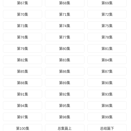
第67集
第68集
第69集
第70集
第71集
第72集
第73集
第74集
第75集
第76集
第77集
第78集
第79集
第80集
第81集
第82集
第83集
第84集
第85集
第86集
第87集
第88集
第89集
第90集
第91集
第92集
第93集
第94集
第95集
第96集
第97集
第98集
第99集
第100集
总集篇上
总结篇下