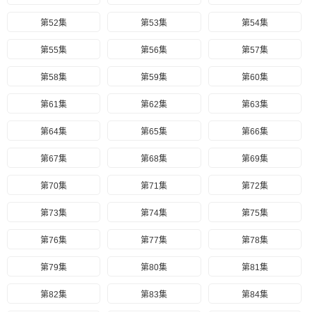
第52集
第53集
第54集
第55集
第56集
第57集
第58集
第59集
第60集
第61集
第62集
第63集
第64集
第65集
第66集
第67集
第68集
第69集
第70集
第71集
第72集
第73集
第74集
第75集
第76集
第77集
第78集
第79集
第80集
第81集
第82集
第83集
第84集