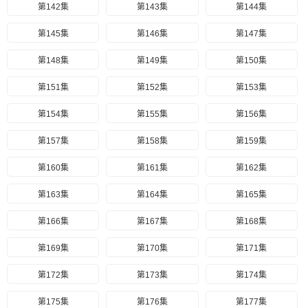
第142集
第143集
第144集
第145集
第146集
第147集
第148集
第149集
第150集
第151集
第152集
第153集
第154集
第155集
第156集
第157集
第158集
第159集
第160集
第161集
第162集
第163集
第164集
第165集
第166集
第167集
第168集
第169集
第170集
第171集
第172集
第173集
第174集
第175集
第176集
第177集