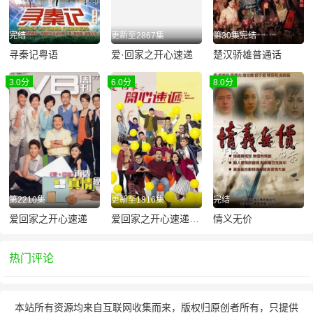
完结
更新至2867集
第30集完结
寻秦记粤语
爱·回家之开心速递
楚汉骄雄普通话
3.0分
6.0分
8.0分
第2210集
更新至1816集
完结
爱回家之开心速递
爱回家之开心速递普通话版
情义无价
热门评论
本站所有资源均来自互联网收集而来，版权归原创者所有，只提供