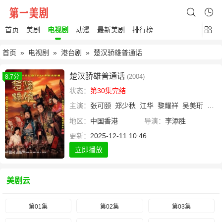
首页
美剧
电视剧
动漫
最新美剧
排行榜
首页
»
电视剧
»
港台剧
» 楚汉骄雄普通话
楚汉骄雄普通话
(2004)
8.7分
状态：
第30集完结
主演：
张可颐
郑少秋
江华
黎耀祥
吴美珩
蒋志
地区：
中国香港
导演：
李添胜
更新：
2025-12-11 10:46
立即播放
美剧云
第01集
第02集
第03集