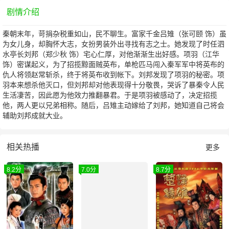
剧情介绍
秦朝末年，苛捐杂税重如山，民不聊生。富家千金吕雉（张可颐 饰）虽
为女儿身，却胸怀大志，女扮男装外出寻找有志之士。她发现了时任泗
水亭长刘邦（郑少秋 饰）宅心仁厚，对他渐渐生出好感。项羽（江华
饰）密谋起义，为了招揽黥面贼英布，单枪匹马闯入秦军军中将英布的
仇人将领赵常斩杀，终于将英布收到帐下。刘邦发现了项羽的秘密。项
羽本来想杀他灭口，但刘邦却对他表现得十分敬畏，哭诉了暴秦令人民
生活凄苦，因此愿为他效力推翻暴君。于是项羽被感动了，决定招揽
他，两人更以兄弟相称。随后，吕雉主动嫁给了刘邦，她知道自己将会
辅助刘邦成就大业。
相关热播
更多
8.2分
7.0分
8.7分