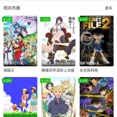
相关热播
更多
8.1分
7.0分
6.0分
更新第1172集
全12集
更新第1269集
海贼王
鹰峰同学请穿上衣服
名侦探柯南
4.0分
9.1分
6.0分