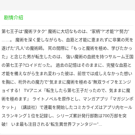
剧情介绍
第七王子は“魔術ヲタク” 魔術に大切なものは、“家柄”?“才能”?“努力”
……。 魔術を深く愛しながらも、血筋と才能に恵まれずに非業の死を
遂げた“凡人”の魔術師。 死の間際に「もっと魔術を極め、学びたかっ
た」と念じた男が転生したのは、 強い魔術の血統を持つサルーム王国
の第七王子?ロイドだった。 過去の記憶はそのままに、完璧な血筋と
才能を備えながら生まれ変わった彼は、前世では成しえなかった想い
を胸に、桁外れの魔力で“気ままに魔術を極める”無双ライフをエンジ
ョイする！ TVアニメ『転生したら第七王子だったので、気ままに魔
術を極めます』 ライトノベルを原作とし、マンガアプリ「マガジンポ
ケット」（講談社）で連載を開始したコミカライズはアプリ内セール
スランキング１位を記録し、シリーズ累計発行部数は700万部を突
破！ いま最も注目される“転生異世界ファンタジー”...