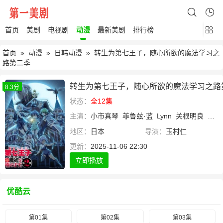
首页
美剧
电视剧
动漫
最新美剧
排行榜
首页
»
动漫
»
日韩动漫
» 转生为第七王子，随心所欲的魔法学习之
路第二季
转生为第七王子，随心所欲的魔法学习之路
8.3分
状态：
全12集
主演：
小市真琴
菲鲁兹·蓝
Lynn
关根明良
高桥
地区：
日本
导演：
玉村仁
更新：
2025-11-06 22:30
立即播放
优酷云
第01集
第02集
第03集