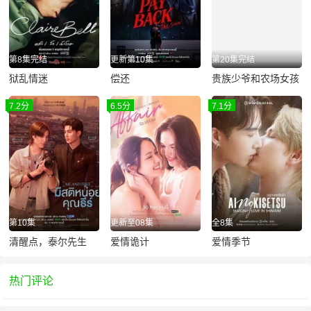
第8集完结
更新第10集
第20集完结
狱乱情迷
偿还
贵族少爷和农场女孩
7.2分
6.5分
7.1分
第10集
更新至08集
全8集
清醒点，泰尔先生
爱情诡计
爱情季节
热门评论