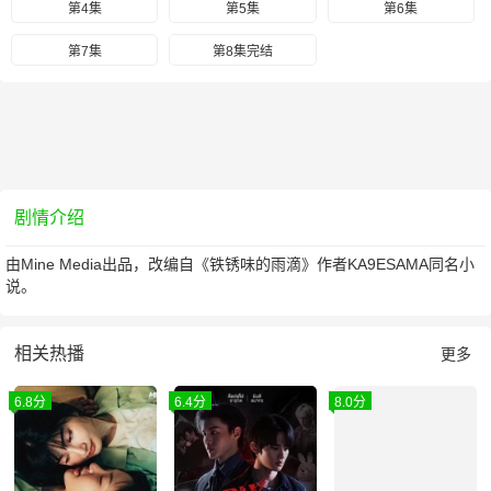
第4集
第5集
第6集
第7集
第8集完结
剧情介绍
由Mine Media出品，改编自《铁锈味的雨滴》作者KA9ESAMA同名小
说。
相关热播
更多
6.8分
6.4分
8.0分