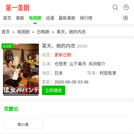
首页
美剧
电视剧
动漫
最新美剧
排行榜
首页
»
电视剧
»
日韩剧
» 某天，她的内衣
某天，她的内衣
(2026)
4.0分
状态：
更新日剧
主演：
仓悠贵
山下美月
风间俊介
地区：
日本
导演：
村田有里
更新：
2026-06-08 03:46
立即播放
优酷云
第01集