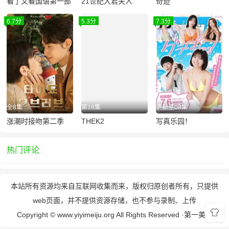
看了又看国语第一部
21世纪大君夫人
奇迹
6.7分
5.3分
7.3分
全8集
第16集
更新至08集
涨潮时接吻第二季
THEK2
写真乐园！
热门评论
本站所有资源均来自互联网收集而来，版权归原创者所有，只提供
web页面，并不提供资源存储，也不参与录制、上传
Copyright © www.yiyimeiju.org All Rights Reserved ·
第一美剧