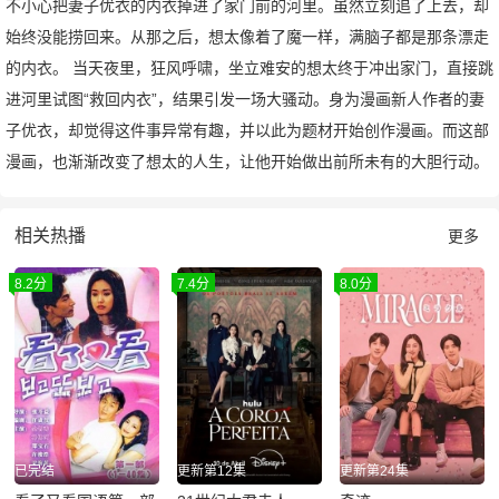
不小心把妻子优衣的内衣掉进了家门前的河里。虽然立刻追了上去，却
始终没能捞回来。从那之后，想太像着了魔一样，满脑子都是那条漂走
的内衣。 当天夜里，狂风呼啸，坐立难安的想太终于冲出家门，直接跳
进河里试图“救回内衣”，结果引发一场大骚动。身为漫画新人作者的妻
子优衣，却觉得这件事异常有趣，并以此为题材开始创作漫画。而这部
漫画，也渐渐改变了想太的人生，让他开始做出前所未有的大胆行动。
相关热播
更多
8.2分
7.4分
8.0分
已完结
更新第12集
更新第24集