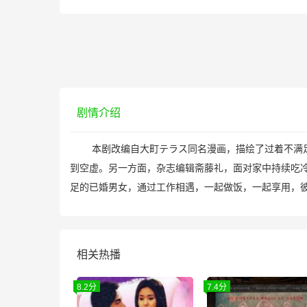
剧情介绍
本剧改编自大町テラス同名漫画，描绘了过着不满足日
到空虚。另一方面，杂志编辑斋藤礼，面对家中持续吃
足的已婚男女，通过工作相遇，一起做饭，一起享用，彼
相关热播
8.2分
7.4分