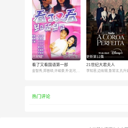
已完结
更新第12集
看了又看国语第一部
21世纪大君夫人
金智秀,郑普硕,许峻豪,朴龙河,尹海英
热门评论