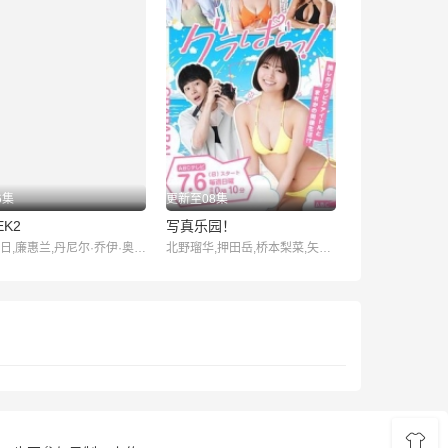
6集
更新至08集
EK2
写真乐园！
成东日,廉惠兰,丹尼尔·乔伊·奥尔布赖特,赵炳奎,高仁范,李汉伟,全裴修,金甲洙,赵载龙,尹成宇,苏熙静,金益泰,李哲民,池昌旭,丁世亨,李淳元,曹熙奉,李艺恩,林允儿,权秀贤,申东美,崔昇勋,金景龙,赵成夏,李廷镇,柳仁赫,金甫美,赵东赫,孙泰英,宋允儿,宋景哲,李水连,朴健洛,朴顺天,孙东和,卡森·艾伦,郑东根,海善,李载宇
北野瑠华,押田岳,桥本梨菜,矢野ななか,永尾玛利亚,森本伸,西洋亮,木村伊吹,二瓶有加