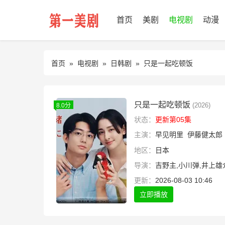
首页
美剧
电视剧
动漫
首页
»
电视剧
»
日韩剧
» 只是一起吃顿饭
只是一起吃顿饭
(2026)
8.0分
状态：
更新第05集
主演：
早见明里
伊藤健太郎
地区：
日本
导演：
吉野主,小川弹,井上雄
更新：
2026-08-03 10:46
立即播放