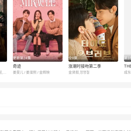
更新第24集
全8集
第1
奇迹
涨潮时接吻第二季
TH
李知恩,边佑锡,鲁常泫,孔升延,刘秀彬,李妍,李才元,蔡书安,朴俊勉
姜旻儿 / 姜澯熙 / 金辉映
金贤叙,정명철