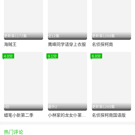
更新第1172集
全12集
更新第1269集
海贼王
鹰峰同学请穿上衣服
名侦探柯南
4.0分
9.1分
6.0分
HD
番外2
更新第1269集
蜡笔小新第二季
小林家的龙女仆第一季
名侦探柯南国语版
热门评论