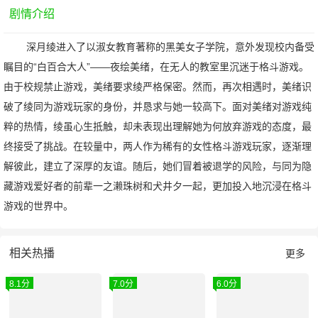
剧情介绍
深月绫进入了以淑女教育著称的黑美女子学院，意外发现校内备受
瞩目的“白百合大人”——夜绘美绪，在无人的教室里沉迷于格斗游戏。
由于校规禁止游戏，美绪要求绫严格保密。然而，再次相遇时，美绪识
破了绫同为游戏玩家的身份，并恳求与她一较高下。面对美绪对游戏纯
粹的热情，绫虽心生抵触，却未表现出理解她为何放弃游戏的态度，最
终接受了挑战。在较量中，两人作为稀有的女性格斗游戏玩家，逐渐理
解彼此，建立了深厚的友谊。随后，她们冒着被退学的风险，与同为隐
藏游戏爱好者的前辈一之濑珠树和犬井夕一起，更加投入地沉浸在格斗
游戏的世界中。
相关热播
更多
8.1分
7.0分
6.0分