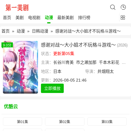
首页
美剧
电视剧
动漫
最新美剧
排行榜
首页
»
动漫
»
日韩动漫
» 感谢对战～大小姐才不玩格斗游戏～
感谢对战～大小姐才不玩格斗游戏～
(2026)
9.0分
状态：
更新第05集
主演：
长谷川育美
市之濑加那
千本木彩花
下地
地区：
日本
导演：
井畑翔太
更新：
2026-08-05 21:46
立即播放
优酷云
第01集
第02集
第03集