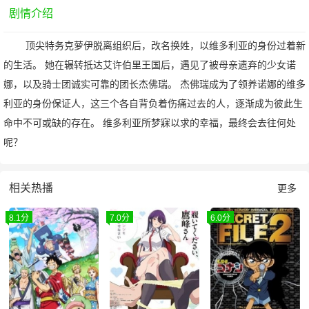
剧情介绍
顶尖特务克萝伊脱离组织后，改名换姓，以维多利亚的身份过着新
的生活。 她在辗转抵达艾许伯里王国后，遇见了被母亲遗弃的少女诺
娜，以及骑士团诚实可靠的团长杰佛瑞。 杰佛瑞成为了领养诺娜的维多
利亚的身份保证人，这三个各自背负着伤痛过去的人，逐渐成为彼此生
命中不可或缺的存在。 维多利亚所梦寐以求的幸福，最终会去往何处
呢？
相关热播
更多
8.1分
7.0分
6.0分