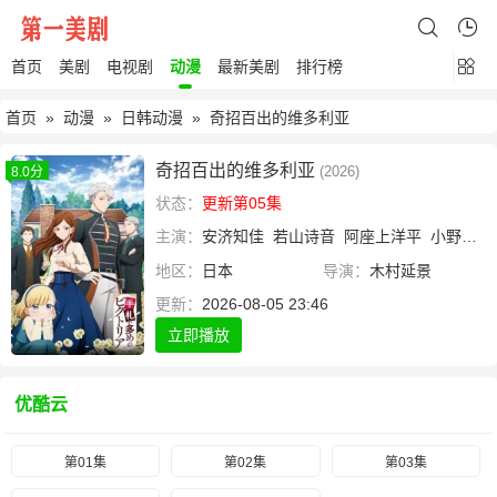
首页
美剧
电视剧
动漫
最新美剧
排行榜
首页
»
动漫
»
日韩动漫
» 奇招百出的维多利亚
奇招百出的维多利亚
(2026)
8.0分
状态：
更新第05集
主演：
安济知佳
若山诗音
阿座上洋平
小野大辅
地区：
日本
导演：
木村延景
更新：
2026-08-05 23:46
立即播放
优酷云
第01集
第02集
第03集