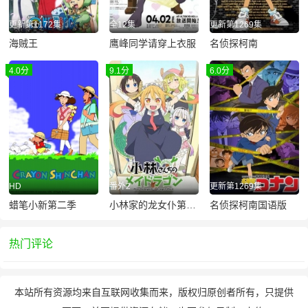
更新第1172集
全12集
更新第1269集
海贼王
鹰峰同学请穿上衣服
名侦探柯南
4.0分
9.1分
6.0分
HD
番外2
更新第1269集
蜡笔小新第二季
小林家的龙女仆第一季
名侦探柯南国语版
热门评论
本站所有资源均来自互联网收集而来，版权归原创者所有，只提供