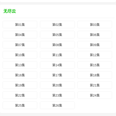
无尽云
第01集
第02集
第03集
第04集
第05集
第06集
第07集
第08集
第09集
第10集
第11集
第12集
第13集
第14集
第15集
第16集
第17集
第18集
第19集
第20集
第21集
第22集
第23集
第24集
第25集
第26集