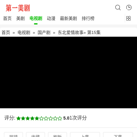
首页
美剧
电视剧
动漫
最新美剧
排行榜
首页
»
电视剧
»
国产剧
»
东北爱情故事
» 第15集
评分:
1次评分
5.0