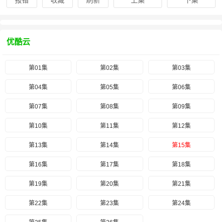
报错
收藏
刷新
上集
下集
优酷云
第01集
第02集
第03集
第04集
第05集
第06集
第07集
第08集
第09集
第10集
第11集
第12集
第13集
第14集
第15集
第16集
第17集
第18集
第19集
第20集
第21集
第22集
第23集
第24集