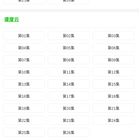
第25集
第26集
速度云
第01集
第02集
第03集
第04集
第05集
第06集
第07集
第08集
第09集
第10集
第11集
第12集
第13集
第14集
第15集
第16集
第17集
第18集
第19集
第20集
第21集
第22集
第23集
第24集
第25集
第26集