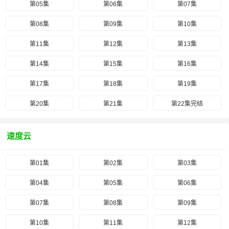
第05集
第06集
第07集
第08集
第09集
第10集
第11集
第12集
第13集
第14集
第15集
第16集
第17集
第18集
第19集
第20集
第21集
第22集完结
速度云
第01集
第02集
第03集
第04集
第05集
第06集
第07集
第08集
第09集
第10集
第11集
第12集