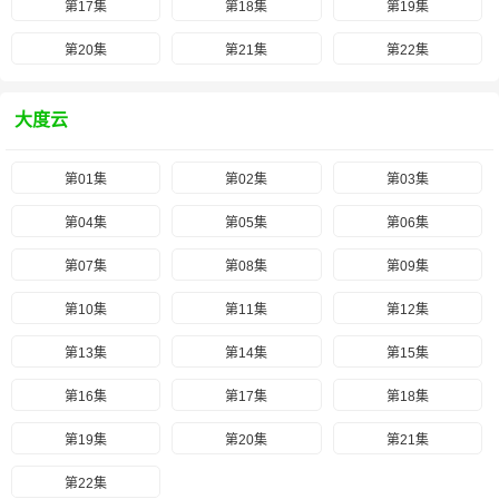
第17集
第18集
第19集
第20集
第21集
第22集
大度云
第01集
第02集
第03集
第04集
第05集
第06集
第07集
第08集
第09集
第10集
第11集
第12集
第13集
第14集
第15集
第16集
第17集
第18集
第19集
第20集
第21集
第22集