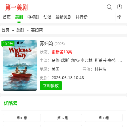
首页
美剧
电视剧
动漫
最新美剧
排行榜
首页
»
美剧
» 寡妇湾
寡妇湾
(2026)
10.0分
状态：
更新第10集
主演：
马修·瑞斯
凯特·奥弗林
斯蒂芬·鲁特
金斯
地区：
美国
导演：
村井浩
更新：
2026-06-18 10:46
立即播放
优酷云
第01集
第02集
第03集