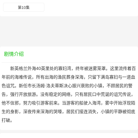
第10集
剧情介绍
新英格兰外海40英里处的寡妇湾，终年被迷雾笼罩。这里流传着百
年前的海难传说，所有出海的渔民葬身深海，只留下满岛寡妇与一道血
色诅咒。新任市长汤姆·洛夫蒂斯决心振兴衰败的小镇，不顾居民的警
告，强行开放旅游。没有稳定的网络，只有居民口中荒诞的诅咒传说，
他不信邪，努力吸引游客前来。当游客的船驶入海湾，雾中开始浮现陌
生的身影，深夜传来深海的哭嚎，居民们接连消失，小镇的平静被彻底
打破。