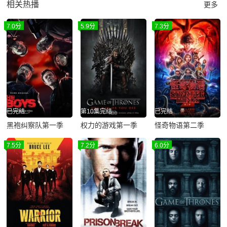
相关热播
更多
7.0分
5.9分
7.3分
已完结
第10集完结
已完结
黑袍纠察队第一季
权力的游戏第一季
怪奇物语第二季
7.5分
7.2分
6.0分