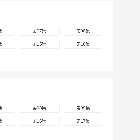
集
第07集
第08集
集
第15集
第16集
集
第08集
第09集
集
第16集
第17集