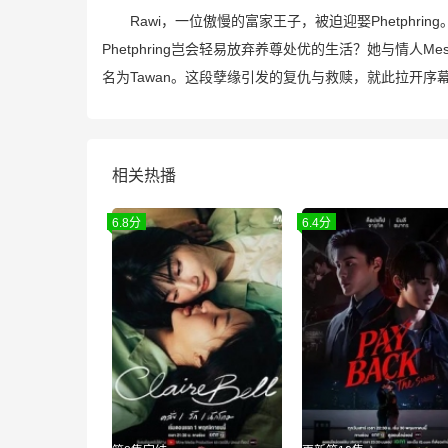
Rawi，一位傲慢的富家王子，被迫迎娶Phetphr
Phetphring岂会轻易放弃养尊处优的生活？她与情人M
名为Tawan。这段孽缘引发的复仇与救赎，就此拉开序
相关热播
6.8分
6.4分