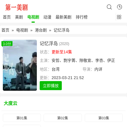
首页
美剧
电视剧
动漫
最新美剧
排行榜
首页
»
电视剧
»
港台剧
» 记忆浮岛
记忆浮岛
(2020)
3.0分
状态：
更新至14集
主演：
安哲、剽宇菁、隙敬宣、李杏、伊正
地区：
台湾
导演：
内详
更新：
2023-03-21 21:52
立即播放
大度云
第01集
第02集
第03集