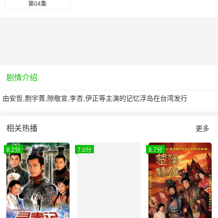
第04集
剧情介绍
由安哲,剽宇菁,隙敬宣,李杏,伊正等主演的记忆浮岛在台湾发行
相关热播
更多
8.2分
7.0分
8.7分