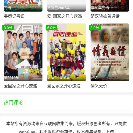
完结
更新至2867集
第30集完结
寻秦记粤语
爱·回家之开心速递
楚汉骄雄普通话
3.0分
6.0分
8.0分
第2210集
更新至1816集
完结
爱回家之开心速递
爱回家之开心速递普通话版
情义无价
热门评论
本站所有资源均来自互联网收集而来，版权归原创者所有，只提供
web页面，并不提供资源存储，也不参与录制、上传