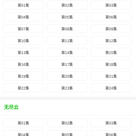
第01集
第02集
第03集
第04集
第05集
第06集
第07集
第08集
第09集
第10集
第11集
第12集
第13集
第14集
第15集
第16集
第17集
第18集
第19集
第20集
第21集
第22集
第23集
第24集
无尽云
第01集
第02集
第03集
第04集
第05集
第06集