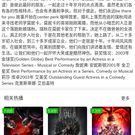
谟）是彼此最好的朋友，一起走过十年岁月的点点滴滴。虽然老友们各
有各的性格特点，也会有矛盾和争执，但对于彼此，他们永远be there
for you.故事开始在center perk 咖啡馆里，婚礼上落荒而逃的瑞秋闯进
来寻找老同学莫妮卡。莫妮卡的哥哥刚刚离婚，而他从小暗恋的人正是
这个落跑新娘瑞秋。瑞秋在莫妮卡家住了下来，决定不在做爸爸的女孩
儿，真正的步入社会，于是在其他老友的帮助下，她上路了，从二十多
岁初入社会，到三十多岁成家立业，他们一走就是十年。十年间风风雨
雨，在嬉笑怒骂中，在离别团聚中，他们向我们讲述着友情、爱情还有
生活。让我们和他们一起开怀大笑或是黯然神伤。获奖情况：2003年
金球奖(Golden Globe) Best Performance by an Actress in a
Television Series - Musical or Comedy 詹妮弗·安妮斯顿2001年 金卫
星奖 Best Performance by an Actress in a Series, Comedy or Musical
莉莎·库卓2003年 艾美奖 Outstanding Guest Actress in a Comedy
Series 克里斯蒂娜·艾伯盖特
相关热播
更多
7.0分
5.9分
7.3分