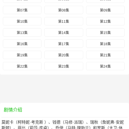
第07集
第08集
第09集
第10集
第11集
第12集
第13集
第14集
第15集
第16集
第17集
第18集
第19集
第20集
第21集
第22集
第23集
第24集
剧情介绍
莫妮卡（柯特妮·考克斯 ）、钱德（马修·派瑞）、瑞秋（詹妮弗·安妮
斯顿）、菲比（莉莎·库卓）、乔伊（马特·理勃兰）和罗斯（大卫·休