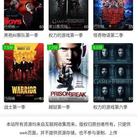
已完结
60
第10集完结
60
已完结
55
黑袍纠察队第一季
权力的游戏第一季
怪奇物语第二季
7.5分
7.2分
6.0分
已完结
60
第22集完结
42
已完结
60
战士第一季
越狱第一季
权力的游戏第六季
本站所有资源均来自互联网收集而来，版权归原创者所有，只提供
web页面，并不提供资源存储，也不参与录制、上传