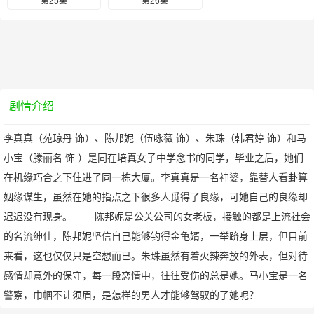
第25集
第26集
剧情介绍
李真真（苑琼丹 饰）、陈邦妮（伍咏薇 饰）、朱珠（韩君婷 饰）和马
小宝（滕丽名 饰 ）是同在培真女子中学念书的同学，毕业之后，她们
在机缘巧合之下住进了同一栋大厦。李真真是一名神婆，靠替人看卦算
姻缘谋生，虽然在她的指点之下很多人觅得了良缘，可她自己的良缘却
迟迟没有现身。 陈邦妮是公关公司的女老板，接触的都是上流社会
的名流绅仕，陈邦妮坚信自己能够钓得金龟婿，一举跻身上层，但目前
来看，这也仅仅只是空想而已。朱珠虽然有着火辣奔放的外表，但对待
感情却意外的保守，每一段恋情中，往往受伤的总是她。马小宝是一名
警察，巾帼不让须眉，是怎样的男人才能够驾驭的了她呢？