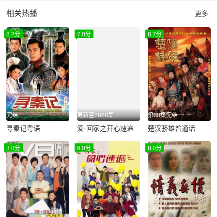
相关热播
更多
8.2分
7.0分
8.7分
完结
更新至2868集
第30集完结
寻秦记粤语
爱·回家之开心速递
楚汉骄雄普通话
3.0分
6.0分
8.0分