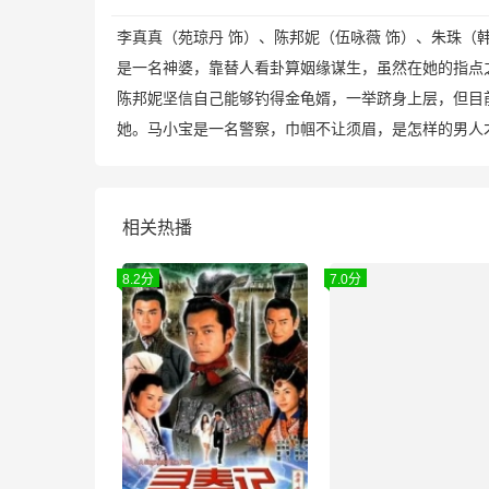
李真真（苑琼丹 饰）、陈邦妮（伍咏薇 饰）、朱珠（
是一名神婆，靠替人看卦算姻缘谋生，虽然在她的指
陈邦妮坚信自己能够钓得金龟婿，一举跻身上层，但目
她。马小宝是一名警察，巾帼不让须眉，是怎样的男人
相关热播
8.2分
7.0分