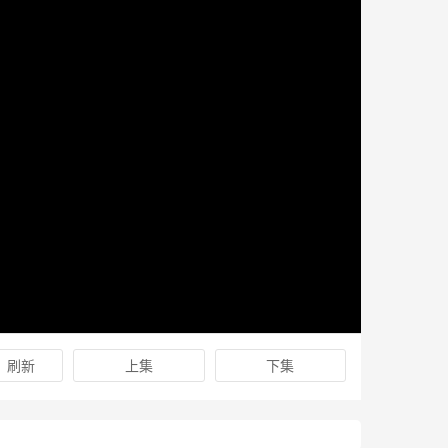
刷新
上集
下集