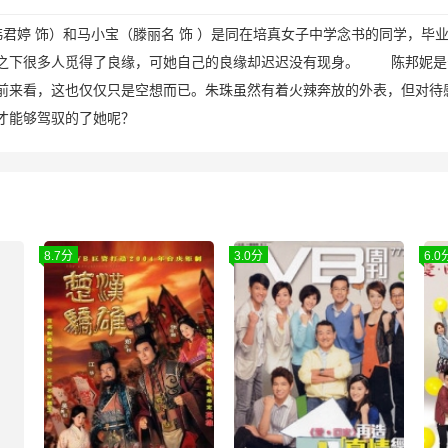
韩君婷 饰）和马小宝（滕丽名 饰 ）是同在培真女子中学念书的同学，
点之下很多人觅得了良缘，可她自己的良缘却迟迟没有现身。 陈邦妮是
前来看，这也仅仅只是空想而已。朱珠虽然有着火辣奔放的外表，但对待
才能够驾驭的了她呢？
8.7分
3.0分
6.0