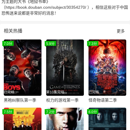
为主题的大书《地狱书单》
（https://book.douban.com/subject/30354270/ ），相信这些对于中国
恐怖迷来说都是非常好的消息！
相关热播
更多
7.0分
5.9分
7.3分
已完结
第10集完结
已完结
黑袍纠察队第一季
权力的游戏第一季
怪奇物语第二季
7.5分
7.2分
6.0分