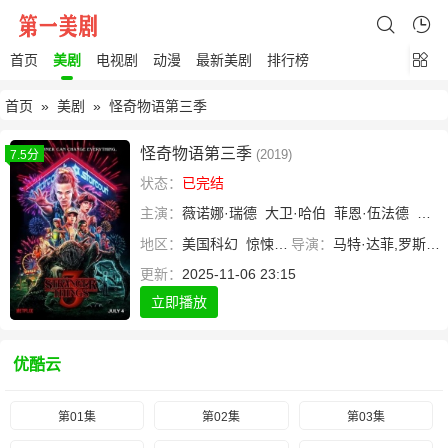
首页
美剧
电视剧
动漫
最新美剧
排行榜
首页
»
美剧
» 怪奇物语第三季
怪奇物语第三季
(2019)
7.5分
状态：
已完结
主演：
薇诺娜·瑞德
大卫·哈伯
菲恩·伍法德
米莉
地区：
美国
科幻
惊悚
剧情
导演：
马特·达菲,罗斯·达菲
更新：
2025-11-06 23:15
立即播放
优酷云
第01集
第02集
第03集