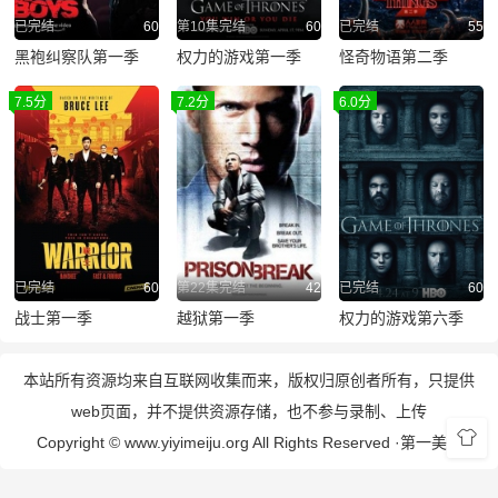
已完结
60
第10集完结
60
已完结
55
黑袍纠察队第一季
权力的游戏第一季
怪奇物语第二季
7.5分
7.2分
6.0分
已完结
60
第22集完结
42
已完结
60
战士第一季
越狱第一季
权力的游戏第六季
本站所有资源均来自互联网收集而来，版权归原创者所有，只提供
web页面，并不提供资源存储，也不参与录制、上传
Copyright © www.yiyimeiju.org All Rights Reserved ·
第一美剧