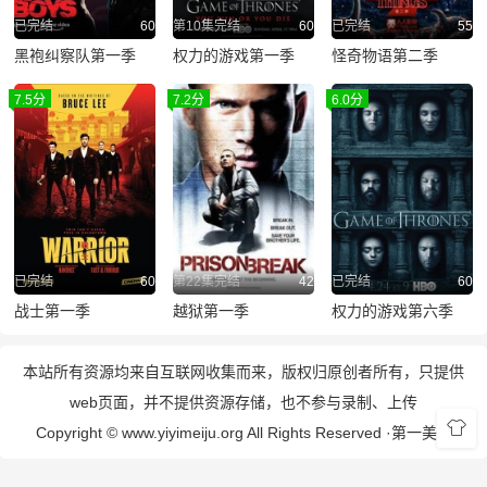
已完结
60
第10集完结
60
已完结
55
黑袍纠察队第一季
权力的游戏第一季
怪奇物语第二季
7.5分
7.2分
6.0分
已完结
60
第22集完结
42
已完结
60
战士第一季
越狱第一季
权力的游戏第六季
本站所有资源均来自互联网收集而来，版权归原创者所有，只提供
web页面，并不提供资源存储，也不参与录制、上传
Copyright © www.yiyimeiju.org All Rights Reserved ·
第一美剧