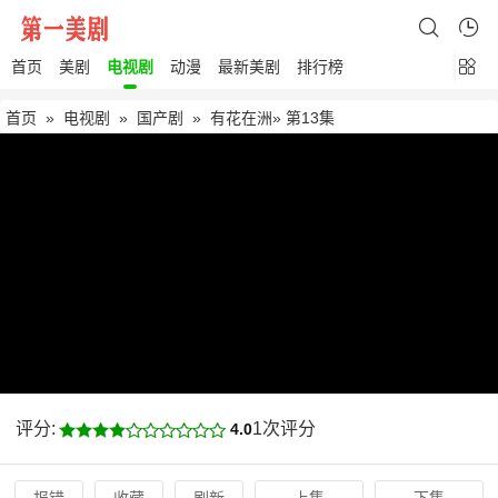
首页
美剧
电视剧
动漫
最新美剧
排行榜
首页
»
电视剧
»
国产剧
»
有花在洲
» 第13集
评分:
1次评分
4.0