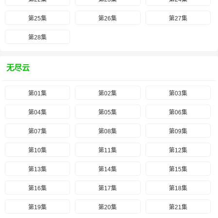
第25集
第26集
第27集
第28集
无尽云
第01集
第02集
第03集
第04集
第05集
第06集
第07集
第08集
第09集
第10集
第11集
第12集
第13集
第14集
第15集
第16集
第17集
第18集
第19集
第20集
第21集