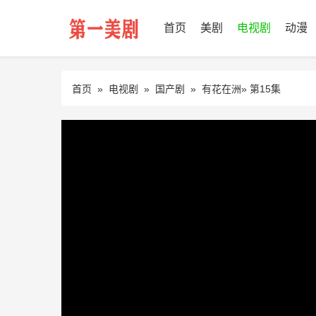
首页
美剧
电视剧
动漫
首页
»
电视剧
»
国产剧
»
有花在洲
» 第15集