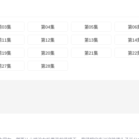
第03集
第04集
第05集
第06
第11集
第12集
第13集
第14
第19集
第20集
第21集
第22
第27集
第28集