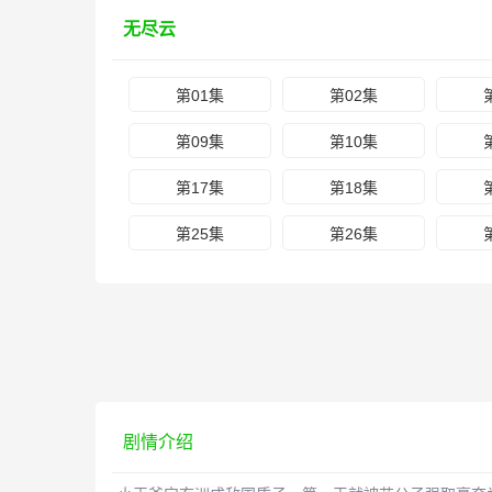
无尽云
第01集
第02集
第09集
第10集
第17集
第18集
第25集
第26集
剧情介绍