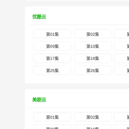
优酷云
第01集
第02集
第09集
第10集
第17集
第18集
第25集
第26集
美剧云
第01集
第02集