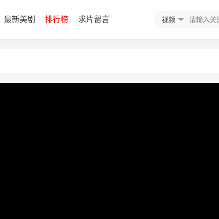
最新美剧
排行榜
求片留言
视频