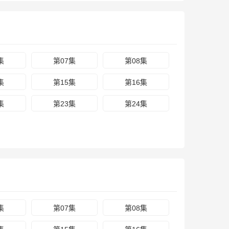
集
第07集
第08集
集
第15集
第16集
集
第23集
第24集
集
第07集
第08集