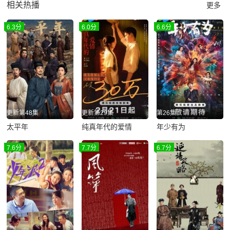
相关热播
更多
6.3分
6.0分
6.6分
更新第48集
更新第29集
第26集
太平年
纯真年代的爱情
年少有为
7.6分
7.7分
6.7分