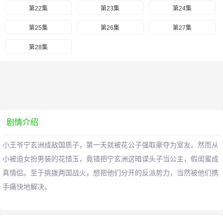
第22集
第23集
第24集
第25集
第26集
第27集
第28集
剧情介绍
小王爷宁玄洲成敌国质子，第一天就被花公子强取豪夺为室友。然而从
小被迫女扮男装的花惜玉，竟错把宁玄洲这暗谍头子当公主，假闺蜜成
真情侣。至于挑拨两国战火，想把他们分开的反派势力，当然被他们携
手痛快地解决。