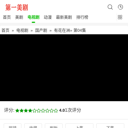
首页
美剧
电视剧
动漫
最新美剧
排行榜
首页
»
电视剧
»
国产剧
»
有花在洲
» 第04集
评分:
1次评分
4.0