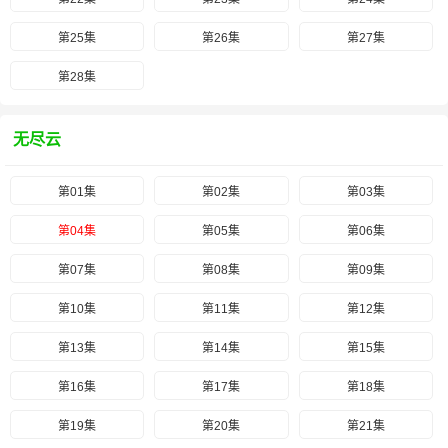
第25集
第26集
第27集
第28集
无尽云
第01集
第02集
第03集
第04集
第05集
第06集
第07集
第08集
第09集
第10集
第11集
第12集
第13集
第14集
第15集
第16集
第17集
第18集
第19集
第20集
第21集