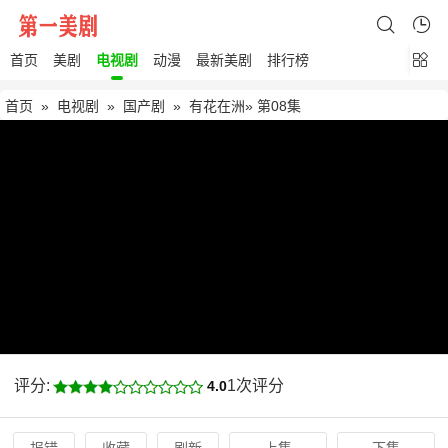
首页
美剧
电视剧
动漫
最新美剧
排行榜
首页
»
电视剧
»
国产剧
»
有花在洲
» 第08集
评分:
1次评分
4.0