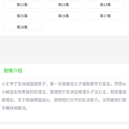
第22集
第23集
第24集
第25集
第26集
第27集
第28集
剧情介绍
小王爷宁玄洲成敌国质子，第一天就被花公子强取豪夺为室友。然而从
小被迫女扮男装的花惜玉，竟错把宁玄洲这暗谍头子当公主，假闺蜜成
真情侣。至于挑拨两国战火，想把他们分开的反派势力，当然被他们携
手痛快地解决。