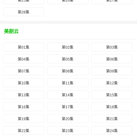
第25集
第26集
第27集
第28集
美剧云
第01集
第02集
第03集
第04集
第05集
第06集
第07集
第08集
第09集
第10集
第11集
第12集
第13集
第14集
第15集
第16集
第17集
第18集
第19集
第20集
第21集
第22集
第23集
第24集