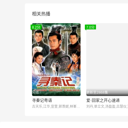
相关热播
8.2分
7.0分
完结
更新至2868集
寻秦记粤语
爱·回家之开心速递
古天乐,江华,宣萱,郭羡妮,林峯,滕丽名,郑雪儿,雪梨,郭锋