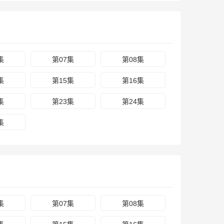
集
第07集
第08集
集
第15集
第16集
集
第23集
第24集
集
集
第07集
第08集