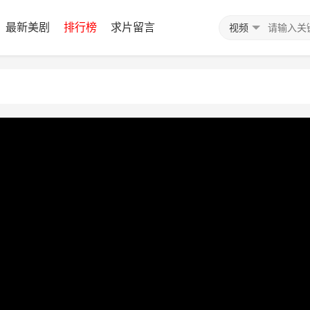
最新美剧
排行榜
求片留言
视频