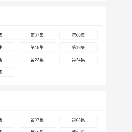
集
第07集
第08集
集
第15集
第16集
集
第23集
第24集
集
集
第07集
第08集