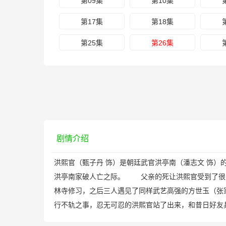
第09集
第10集
第17集
第18集
第25集
第26集
剧情介绍
洪熙官（甄子丹 饰）是朝廷武官洪亭南（潘志文 饰
洪亭南家破人亡之际。 父亲的死让洪熙官受到了很大
林寺修习，之后三人遇见了同样武艺高强的方世玉（张
行不轨之事，忍无可忍的洪熙官站了出来，和昔日好友