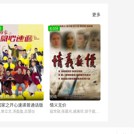
更多
分
8.0分
至1816集
完结
回家之开心速递普通话版
情义无价
,单立文,汤盈盈,吕慧仪
寇世勋,张晨光,戚美珍,邱于庭,倪诗蓓,陈莎莉,张冲,田丰,关毅,赵学煌,阮宗泗,王志刚,王瑞,胡翔评,唐复雄,金十二