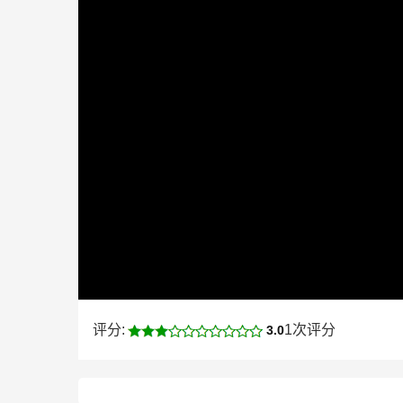
评分:
1次评分
3.0