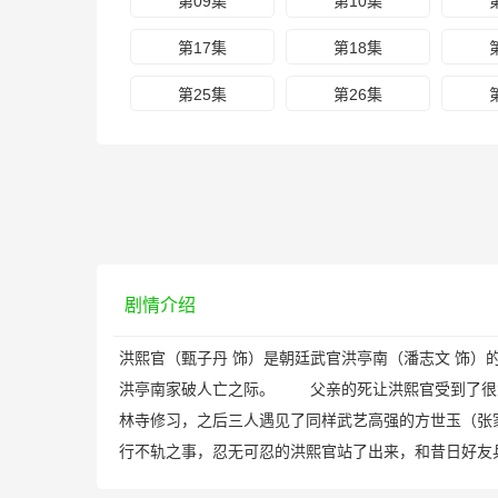
第09集
第10集
第17集
第18集
第25集
第26集
剧情介绍
洪熙官（甄子丹 饰）是朝廷武官洪亭南（潘志文 饰
洪亭南家破人亡之际。 父亲的死让洪熙官受到了很大
林寺修习，之后三人遇见了同样武艺高强的方世玉（张
行不轨之事，忍无可忍的洪熙官站了出来，和昔日好友