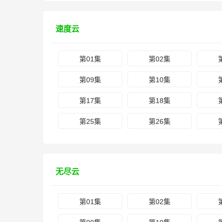
速度云
第01集
第02集
第09集
第10集
第17集
第18集
第25集
第26集
无尽云
第01集
第02集