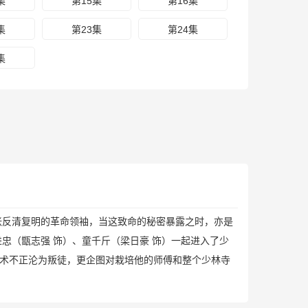
集
第15集
第16集
集
第23集
第24集
集
张反清复明的革命领袖，当这致命的秘密暴露之时，亦是
忠（甑志强 饰）、童千斤（梁日豪 饰）一起进入了少
心术不正沦为叛徒，更企图对栽培他的师傅和整个少林寺