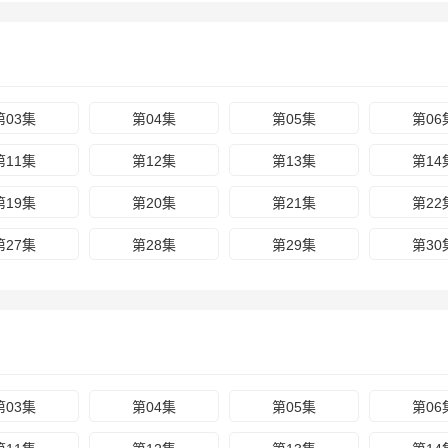
第03集
第04集
第05集
第06
第11集
第12集
第13集
第14
第19集
第20集
第21集
第22
第27集
第28集
第29集
第30
第03集
第04集
第05集
第06