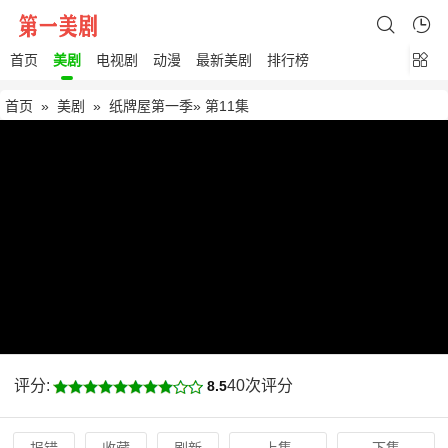
首页
美剧
电视剧
动漫
最新美剧
排行榜
首页
»
美剧
»
纸牌屋第一季
» 第11集
评分:
40次评分
8.5