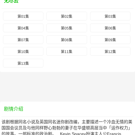
无尽云
第01集
第02集
第03集
第04集
第05集
第06集
第07集
第08集
第09集
第10集
第11集
第12集
第13集
剧情介绍
该剧根据同名小说及英国同名迷你剧改编，主要描述一个冷血无情的美
国国会议员及与他同样野心勃勃的妻子在华盛顿高层当中「运作权力」
的故事。一部标准的政治剧。 Kevin Spacey扮演主人公Francis