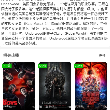
Underwood，美国国会多数党领袖，一个老谋深算的职业政客，已经在
国会待了很多年。这个老狐狸恨不得与别人握手时都能「吸血」。他坚
信新当选的美国总统及其幕僚背叛了他，于是发誓要将这一任总统赶下
台。他在立法问题上多次与现任总统作对，并且命令自己一手扶持起来
的年轻女记者（Kate Mara）利用新闻武器来帮助他。糟糕的是，当他
与这名女记者陷入「通奸」丑闻后，他自己的政治前途蒙上了一层阴
影。与此同时，Underwood的妻子Claire（Robin Wright）需要他提供
资金来支持一个非盈利的项目，Underwood深知这个项目如果善加利用
可以给他带来诸多好处。
相关热播
更多
7.0分
5.9分
7.3分
已完结
60
第10集完结
60
已完结
55