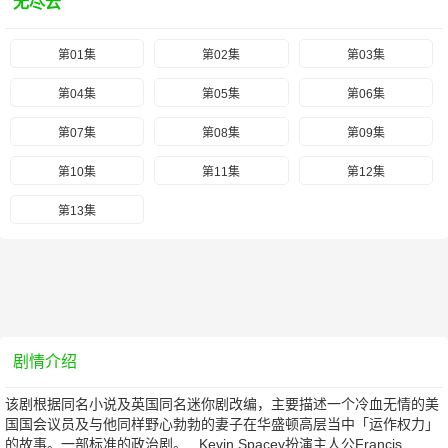
无尽云
第01集
第02集
第03集
第04集
第05集
第06集
第07集
第08集
第09集
第10集
第11集
第12集
第13集
剧情介绍
该剧根据同名小说及英国同名迷你剧改编，主要描述一个冷血无情的美
国国会议员及与他同样野心勃勃的妻子在华盛顿高层当中「运作权力」
的故事。一部标准的政治剧。 Kevin Spacey扮演主人公Francis