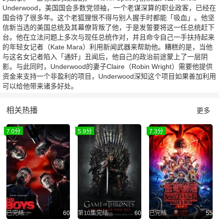
Underwood，美国国会多数党领袖，一个老谋深算的职业政客，已经在
国会待了很多年。这个老狐狸恨不得与别人握手时都能「吸血」。他坚
信新当选的美国总统及其幕僚背叛了他，于是发誓要将这一任总统赶下
台。他在立法问题上多次与现任总统作对，并且命令自己一手扶持起来
的年轻女记者（Kate Mara）利用新闻武器来帮助他。糟糕的是，当他
与这名女记者陷入「通奸」丑闻后，他自己的政治前途蒙上了一层阴
影。与此同时，Underwood的妻子Claire（Robin Wright）需要他提供
资金来支持一个非盈利的项目，Underwood深知这个项目如果善加利用
可以给他带来诸多好处。
相关热播
更多
7.0分
5.9分
7.3分
已完结
60
第10集完结
60
已完结
55