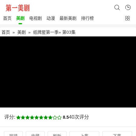
首页
美剧
电视剧
动漫
最新美剧
排行榜
首页
»
美剧
»
纸牌屋第一季
» 第03集
评分:
40次评分
8.5