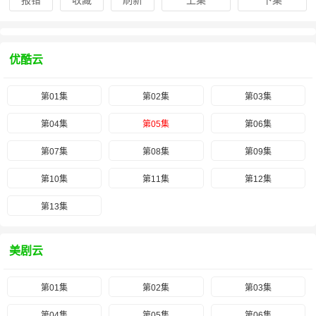
报错
收藏
刷新
上集
下集
优酷云
第01集
第02集
第03集
第04集
第05集
第06集
第07集
第08集
第09集
第10集
第11集
第12集
第13集
美剧云
第01集
第02集
第03集
第04集
第05集
第06集