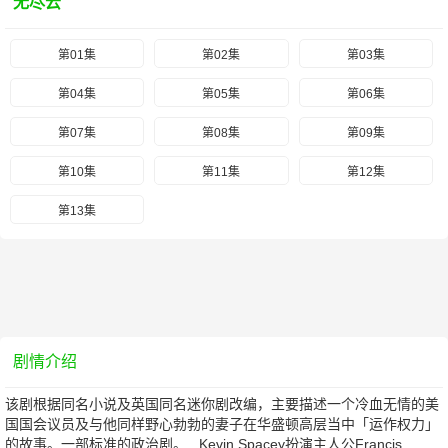
无尽云
第01集
第02集
第03集
第04集
第05集
第06集
第07集
第08集
第09集
第10集
第11集
第12集
第13集
剧情介绍
该剧根据同名小说及英国同名迷你剧改编，主要描述一个冷血无情的美
国国会议员及与他同样野心勃勃的妻子在华盛顿高层当中「运作权力」
的故事。一部标准的政治剧。 Kevin Spacey扮演主人公Francis