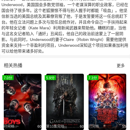
Underwood，美国国会多数党领袖，一个老谋深算的职业政客，已经在
国会待了很多年。这个老狐狸恨不得与别人握手时都能「吸血」。他坚
信新当选的美国总统及其幕僚背叛了他，于是发誓要将这一任总统赶下
台。他在立法问题上多次与现任总统作对，并且命令自己一手扶持起来
的年轻女记者（Kate Mara）利用新闻武器来帮助他。糟糕的是，当他
与这名女记者陷入「通奸」丑闻后，他自己的政治前途蒙上了一层阴
影。与此同时，Underwood的妻子Claire（Robin Wright）需要他提供
资金来支持一个非盈利的项目，Underwood深知这个项目如果善加利用
可以给他带来诸多好处。
相关热播
更多
7.0分
5.9分
7.3分
已完结
60
第10集完结
60
已完结
55