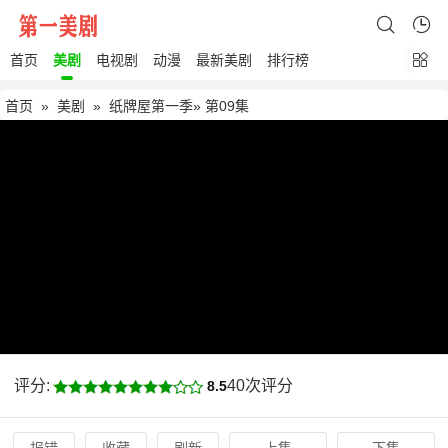
首页
美剧
电视剧
动漫
最新美剧
排行榜
首页
»
美剧
»
纸牌屋第一季
» 第09集
评分:
40次评分
8.5