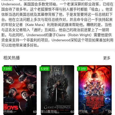
Underwood，美国国会多数党领袖，一个老谋深算的职业政客，已经在
国会待了很多年。这个老狐狸恨不得与别人握手时都能「吸血」。他坚
信新当选的美国总统及其幕僚背叛了他，于是发誓要将这一任总统赶下
台。他在立法问题上多次与现任总统作对，并且命令自己一手扶持起来
的年轻女记者（Kate Mara）利用新闻武器来帮助他。糟糕的是，当他
与这名女记者陷入「通奸」丑闻后，他自己的政治前途蒙上了一层阴
影。与此同时，Underwood的妻子Claire（Robin Wright）需要他提供
资金来支持一个非盈利的项目，Underwood深知这个项目如果善加利用
可以给他带来诸多好处。
相关热播
更多
7.0分
5.9分
7.3分
已完结
60
第10集完结
60
已完结
55