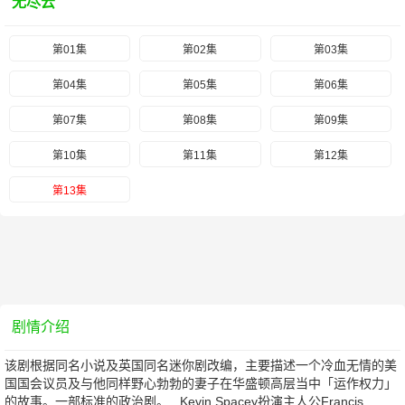
无尽云
第01集
第02集
第03集
第04集
第05集
第06集
第07集
第08集
第09集
第10集
第11集
第12集
第13集
剧情介绍
该剧根据同名小说及英国同名迷你剧改编，主要描述一个冷血无情的美
国国会议员及与他同样野心勃勃的妻子在华盛顿高层当中「运作权力」
的故事。一部标准的政治剧。 Kevin Spacey扮演主人公Francis