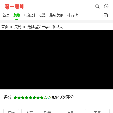
首页
美剧
电视剧
动漫
最新美剧
排行榜
首页
»
美剧
»
纸牌屋第一季
» 第13集
评分:
40次评分
8.5