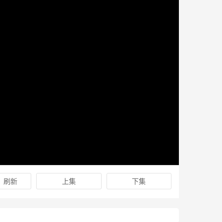
刷新
上集
下集