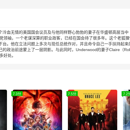
冷血无情的美国国会议员及与他同样野心勃勃的妻子在华盛顿高层当中「运
d，美国国会多数党领袖，一个老谋深算的职业政客，已经在国会待了很多年。这
台。他在立法问题上多次与现任总统作对，并且命令自己一手扶持起来的年轻
前途蒙上了一层阴影。与此同时，Underwood的妻子Claire（Rob
诸多好处。
7.3分
7.5分
7.2