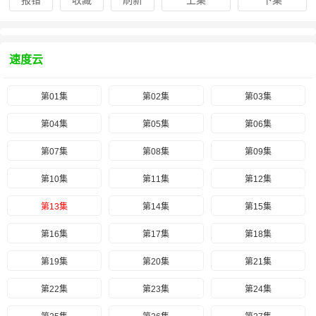
报错
收藏
刷新
上集
下集
速度云
第01集
第02集
第03集
第04集
第05集
第06集
第07集
第08集
第09集
第10集
第11集
第12集
第13集
第14集
第15集
第16集
第17集
第18集
第19集
第20集
第21集
第22集
第23集
第24集