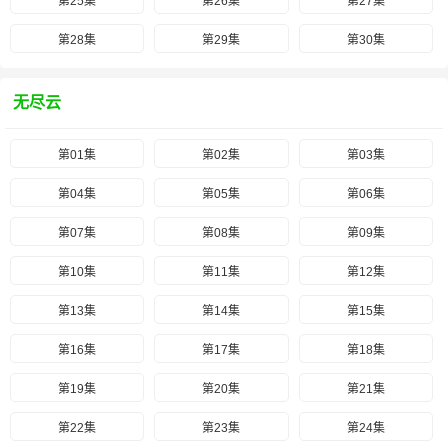
第25集
第26集
第27集
第28集
第29集
第30集
无尽云
第01集
第02集
第03集
第04集
第05集
第06集
第07集
第08集
第09集
第10集
第11集
第12集
第13集
第14集
第15集
第16集
第17集
第18集
第19集
第20集
第21集
第22集
第23集
第24集