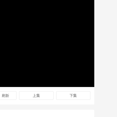
刷新
上集
下集