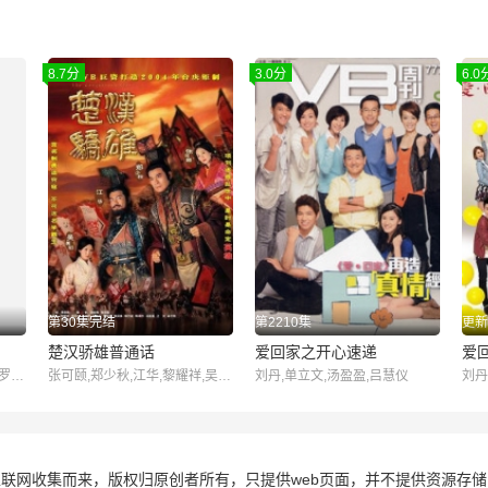
8.7分
3.0分
6.0
第30集完结
第2210集
更新
楚汉骄雄普通话
爱回家之开心速递
爱
刘丹,单立文,汤盈盈,吕慧仪,罗乐林,马贯东,苏韵姿,周嘉洛,陈浚霆,吴伟豪
张可颐,郑少秋,江华,黎耀祥,吴美珩,蒋志光,林韦辰,艾威,陈荣峻,鲁振顺,邵传勇,余子明,郑子诚,罗乐林,黄泽锋,王俊棠,江汉
刘丹,单立文,汤盈盈,吕慧仪
刘丹
联网收集而来，版权归原创者所有，只提供web页面，并不提供资源存