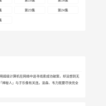
集
第15集
第16集
集
第23集
第24集
集
用超级计算机在网络中追寻线索成功破案，却没想到无
「神秘人」与子乐像有关连。浚森、韦力既要尽快完全