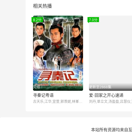
相关热播
8.2分
7.0分
完结
更新至2868集
寻秦记粤语
爱·回家之开心速递
古天乐,江华,宣萱,郭羡妮,林峯,滕丽名,郑雪儿,雪梨,郭锋
本站所有资源均来自互