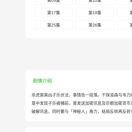
第09集
第10集
第17集
第18集
第25集
第26集
剧情介绍
杀虎案真凶子乐伏法，事情告一段落。干探浚森与韦
意中发现子乐被捕前，曾发送加密讯息及巨额加密货币
破解讯息，同时要与「神秘人」角力，结局反转再反转