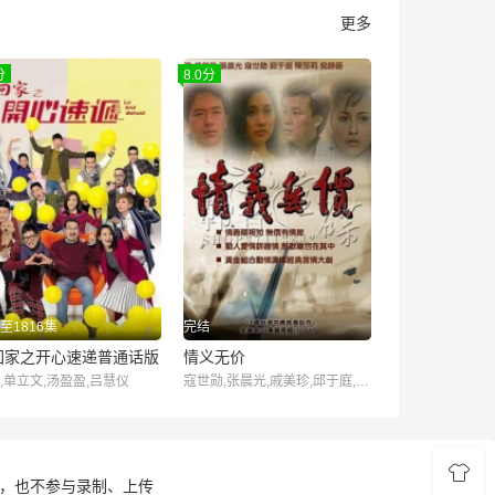
更多
分
8.0分
至1816集
完结
回家之开心速递普通话版
情义无价
,单立文,汤盈盈,吕慧仪
寇世勋,张晨光,戚美珍,邱于庭,倪诗蓓,陈莎莉,张冲,田丰,关毅,赵学煌,阮宗泗,王志刚,王瑞,胡翔评,唐复雄,金十二
储，也不参与录制、上传