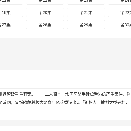
第11集
第12集
第13集
第14
第19集
第20集
第21集
第22
第27集
第28集
第29集
第30
力继续智破重重奇案。 二人调查一宗国际杀手肆虐香港的严重案件，利
至暗网，显然隐藏着极大阴谋！紧接香港出现「神秘人」策划大型破坏，
！