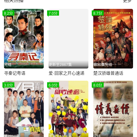
相关热播
更多
8.2分
7.0分
8.7分
完结
更新至2867集
第30集完结
寻秦记粤语
爱·回家之开心速递
楚汉骄雄普通话
3.0分
6.0分
8.0分
第2210集
更新至1816集
完结