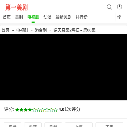
首页
美剧
电视剧
动漫
最新美剧
排行榜
首页
»
电视剧
»
港台剧
»
逆天奇案2粤语
» 第08集
评分:
1次评分
4.0