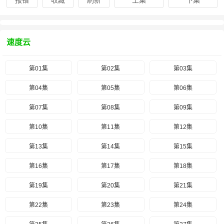
报错
收藏
刷新
上集
下集
速度云
第01集
第02集
第03集
第04集
第05集
第06集
第07集
第08集
第09集
第10集
第11集
第12集
第13集
第14集
第15集
第16集
第17集
第18集
第19集
第20集
第21集
第22集
第23集
第24集