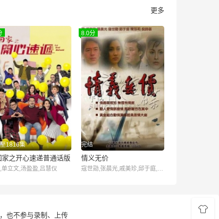
更多
分
8.0分
至1816集
完结
回家之开心速递普通话版
情义无价
,单立文,汤盈盈,吕慧仪
寇世勋,张晨光,戚美珍,邱于庭,倪诗蓓,陈莎莉,张冲,田丰,关毅,赵学煌,阮宗泗,王志刚,王瑞,胡翔评,唐复雄,金十二
储，也不参与录制、上传