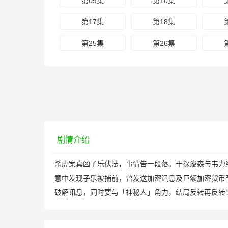
第09集
第10集
第17集
第18集
第25集
第26集
剧情介绍
杀虎案真凶子乐伏法，事情告一段落。干探浚森与韦
意中发现子乐被捕前，曾发送加密讯息及巨额加密货币
破解讯息，同时要与「神秘人」角力，结局反转再反转