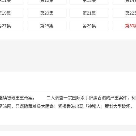
第11集
第12集
第13集
第14
第19集
第20集
第21集
第22
第27集
第28集
第29集
第30
力继续智破重重奇案。 二人调查一宗国际杀手肆虐香港的严重案件，利
至暗网，显然隐藏着极大阴谋！紧接香港出现「神秘人」策划大型破坏，
！