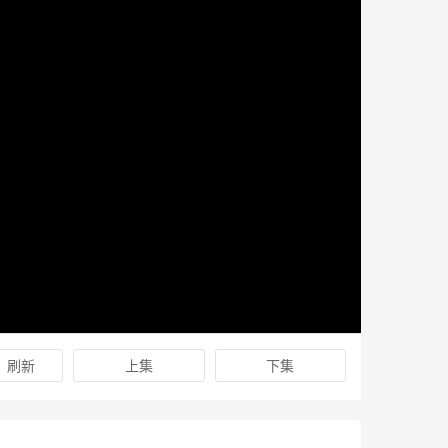
刷新
上集
下集