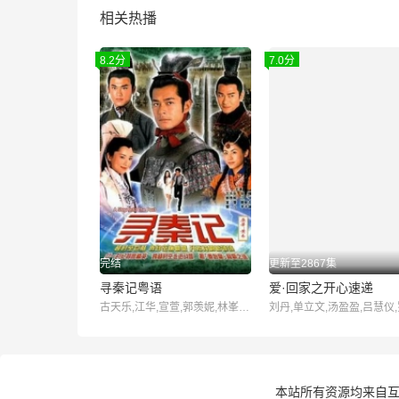
相关热播
8.2分
7.0分
完结
更新至2867集
寻秦记粤语
爱·回家之开心速递
古天乐,江华,宣萱,郭羡妮,林峯,滕丽名,郑雪儿,雪梨,郭锋
本站所有资源均来自互