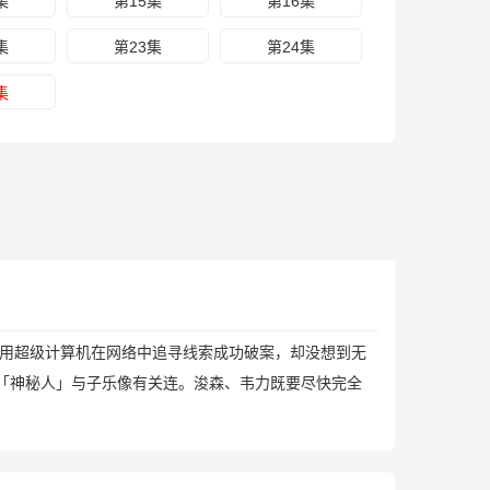
集
第15集
第16集
集
第23集
第24集
集
用超级计算机在网络中追寻线索成功破案，却没想到无
「神秘人」与子乐像有关连。浚森、韦力既要尽快完全