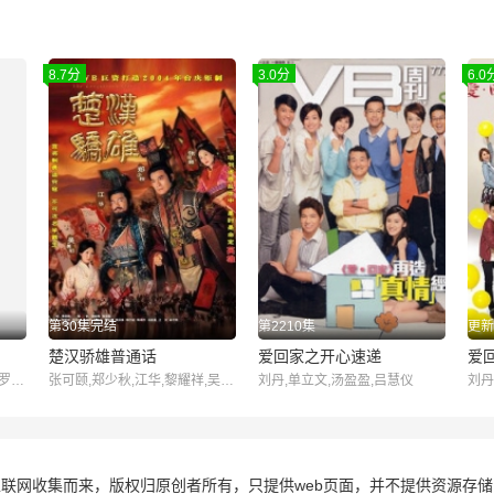
8.7分
3.0分
6.0
第30集完结
第2210集
更新
楚汉骄雄普通话
爱回家之开心速递
爱
刘丹,单立文,汤盈盈,吕慧仪,罗乐林,马贯东,苏韵姿,周嘉洛,陈浚霆,吴伟豪
张可颐,郑少秋,江华,黎耀祥,吴美珩,蒋志光,林韦辰,艾威,陈荣峻,鲁振顺,邵传勇,余子明,郑子诚,罗乐林,黄泽锋,王俊棠,江汉
刘丹,单立文,汤盈盈,吕慧仪
刘丹
联网收集而来，版权归原创者所有，只提供web页面，并不提供资源存