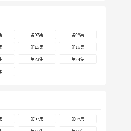
集
第07集
第08集
集
第15集
第16集
集
第23集
第24集
集
集
第07集
第08集