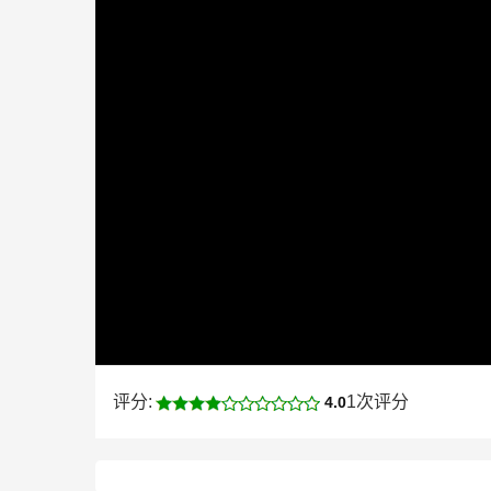
评分:
1次评分
4.0