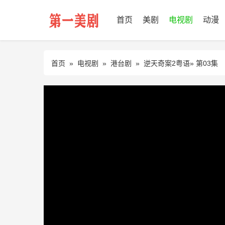
首页
美剧
电视剧
动漫
首页
»
电视剧
»
港台剧
»
逆天奇案2粤语
» 第03集