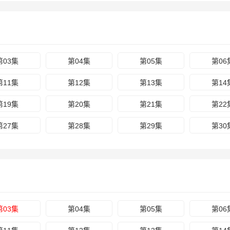
第03集
第04集
第05集
第06
第11集
第12集
第13集
第14
第19集
第20集
第21集
第22
第27集
第28集
第29集
第30
第03集
第04集
第05集
第06