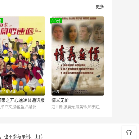
更多
分
8.0分
至1816集
完结
回家之开心速递普通话版
情义无价
,单立文,汤盈盈,吕慧仪
寇世勋,张晨光,戚美珍,邱于庭,倪诗蓓,陈莎莉,张冲,田丰,关毅,赵学煌,阮宗泗,王志刚,王瑞,胡翔评,唐复雄,金十二
储，也不参与录制、上传