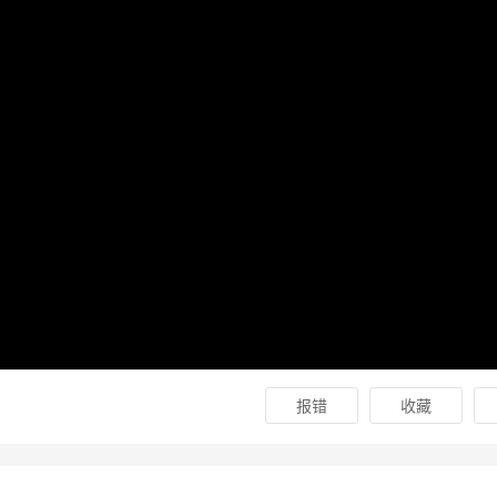
报错
收藏