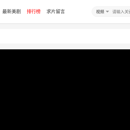
最新美剧
排行榜
求片留言
视频