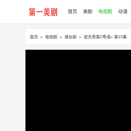
首页
美剧
电视剧
动漫
首页
»
电视剧
»
港台剧
»
逆天奇案2粤语
» 第15集