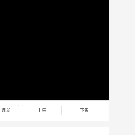
刷新
上集
下集