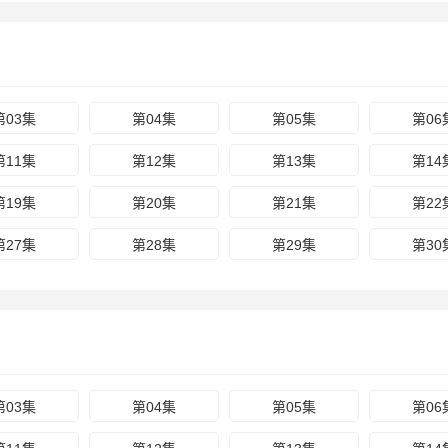
第03集
第04集
第05集
第06
第11集
第12集
第13集
第14
第19集
第20集
第21集
第22
第27集
第28集
第29集
第30
第03集
第04集
第05集
第06