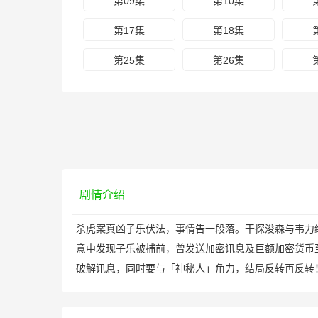
第09集
第10集
第17集
第18集
第25集
第26集
剧情介绍
杀虎案真凶子乐伏法，事情告一段落。干探浚森与韦
意中发现子乐被捕前，曾发送加密讯息及巨额加密货币
破解讯息，同时要与「神秘人」角力，结局反转再反转