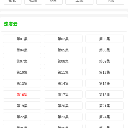
报错
收藏
刷新
上集
下集
速度云
第01集
第02集
第03集
第04集
第05集
第06集
第07集
第08集
第09集
第10集
第11集
第12集
第13集
第14集
第15集
第16集
第17集
第18集
第19集
第20集
第21集
第22集
第23集
第24集