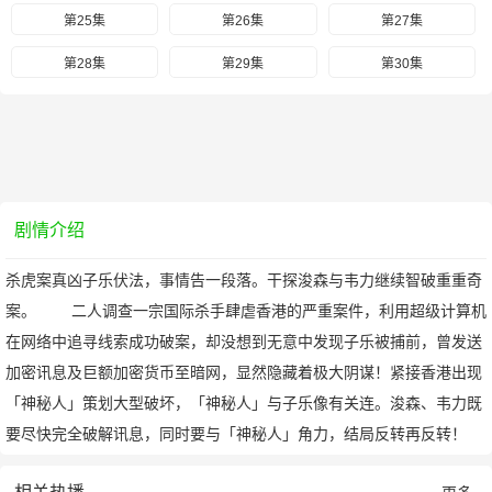
第25集
第26集
第27集
第28集
第29集
第30集
剧情介绍
杀虎案真凶子乐伏法，事情告一段落。干探浚森与韦力继续智破重重奇
案。 二人调查一宗国际杀手肆虐香港的严重案件，利用超级计算机
在网络中追寻线索成功破案，却没想到无意中发现子乐被捕前，曾发送
加密讯息及巨额加密货币至暗网，显然隐藏着极大阴谋！紧接香港出现
「神秘人」策划大型破坏，「神秘人」与子乐像有关连。浚森、韦力既
要尽快完全破解讯息，同时要与「神秘人」角力，结局反转再反转！