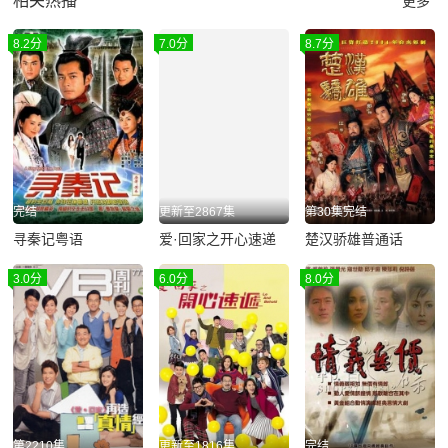
相关热播
更多
8.2分
7.0分
8.7分
完结
更新至2867集
第30集完结
寻秦记粤语
爱·回家之开心速递
楚汉骄雄普通话
3.0分
6.0分
8.0分
第2210集
更新至1816集
完结