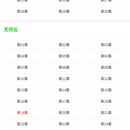
第25集
第26集
第27集
第28集
第29集
第30集
无尽云
第01集
第02集
第03集
第04集
第05集
第06集
第07集
第08集
第09集
第10集
第11集
第12集
第13集
第14集
第15集
第16集
第17集
第18集
第19集
第20集
第21集
第22集
第23集
第24集