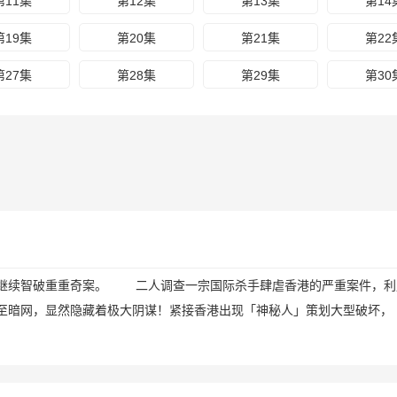
第11集
第12集
第13集
第14
第19集
第20集
第21集
第22
第27集
第28集
第29集
第30
力继续智破重重奇案。 二人调查一宗国际杀手肆虐香港的严重案件，利
至暗网，显然隐藏着极大阴谋！紧接香港出现「神秘人」策划大型破坏，
！