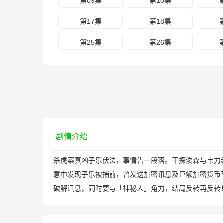
第09集
第10集
第17集
第18集
第25集
第26集
剧情介绍
杀虎案真凶子乐伏法，事情告一段落。干探浚森与韦
意中发现子乐被捕前，曾发送加密讯息及巨额加密货币
破解讯息，同时要与「神秘人」角力，结局反转再反转