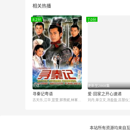
相关热播
8.2分
7.0分
完结
更新至2868集
寻秦记粤语
爱·回家之开心速递
古天乐,江华,宣萱,郭羡妮,林峯,滕丽名,郑雪儿,雪梨,郭锋
本站所有资源均来自互