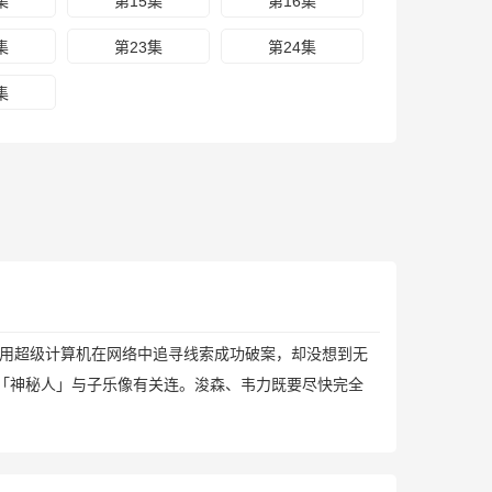
集
第15集
第16集
集
第23集
第24集
集
用超级计算机在网络中追寻线索成功破案，却没想到无
「神秘人」与子乐像有关连。浚森、韦力既要尽快完全