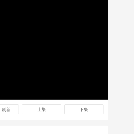
刷新
上集
下集