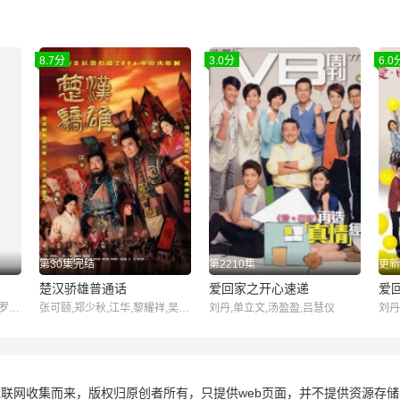
8.7分
3.0分
6.0
第30集完结
第2210集
更新
楚汉骄雄普通话
爱回家之开心速递
爱
刘丹,单立文,汤盈盈,吕慧仪,罗乐林,马贯东,苏韵姿,周嘉洛,陈浚霆,吴伟豪
张可颐,郑少秋,江华,黎耀祥,吴美珩,蒋志光,林韦辰,艾威,陈荣峻,鲁振顺,邵传勇,余子明,郑子诚,罗乐林,黄泽锋,王俊棠,江汉
刘丹,单立文,汤盈盈,吕慧仪
刘丹
联网收集而来，版权归原创者所有，只提供web页面，并不提供资源存