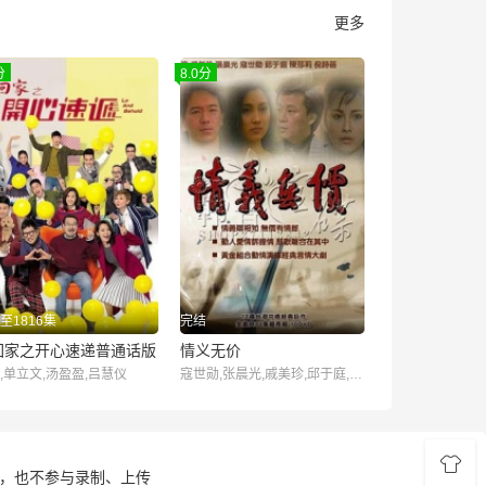
更多
分
8.0分
至1816集
完结
回家之开心速递普通话版
情义无价
,单立文,汤盈盈,吕慧仪
寇世勋,张晨光,戚美珍,邱于庭,倪诗蓓,陈莎莉,张冲,田丰,关毅,赵学煌,阮宗泗,王志刚,王瑞,胡翔评,唐复雄,金十二
储，也不参与录制、上传