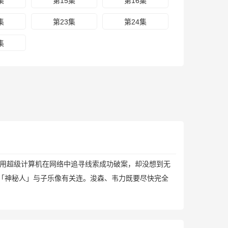
集
第15集
第16集
集
第23集
第24集
集
用超级计算机在网络中追寻线索成功破案，却没想到无
「神秘人」与子乐像有关连。浚森、韦力既要尽快完全