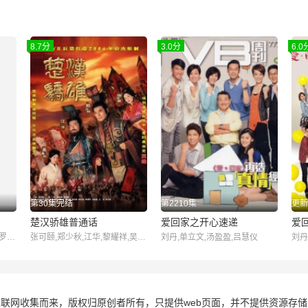
8.7分
3.0分
6.0
第30集完结
第2210集
更新
楚汉骄雄普通话
爱回家之开心速递
爱
刘丹,单立文,汤盈盈,吕慧仪,罗乐林,马贯东,苏韵姿,周嘉洛,陈浚霆,吴伟豪
张可颐,郑少秋,江华,黎耀祥,吴美珩,蒋志光,林韦辰,艾威,陈荣峻,鲁振顺,邵传勇,余子明,郑子诚,罗乐林,黄泽锋,王俊棠,江汉
刘丹,单立文,汤盈盈,吕慧仪
刘丹
联网收集而来，版权归原创者所有，只提供web页面，并不提供资源存