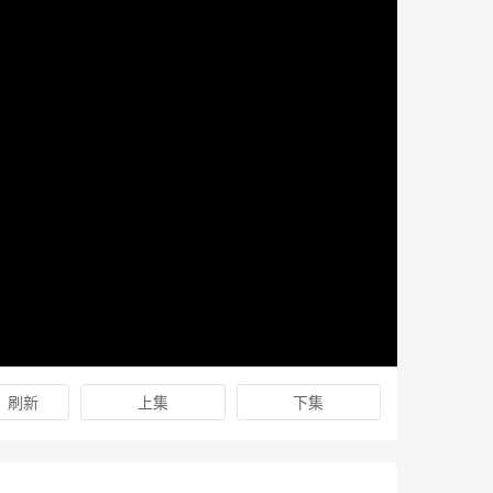
刷新
上集
下集