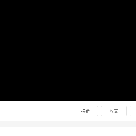
报错
收藏