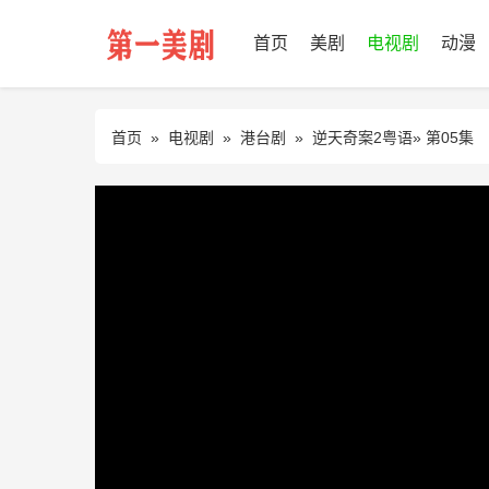
首页
美剧
电视剧
动漫
首页
»
电视剧
»
港台剧
»
逆天奇案2粤语
» 第05集